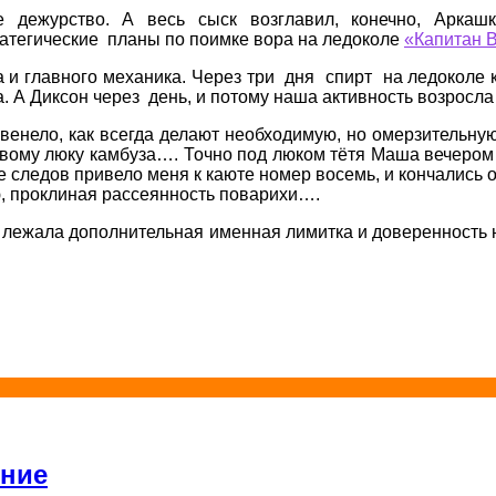
е дежурство. А весь сыск возглавил, конечно, Арка
атегические планы по поимке вора на ледоколе
«Капитан 
а и главного механика. Через три дня спирт на ледоколе
а. А Диксон через день, и потому наша активность возросл
рвенело, как всегда делают необходимую, но омерзитель
овому люку камбуза…. Точно под люком тётя Маша вечером
следов привело меня к каюте номер восемь, и кончались о
ю, проклиная рассеянность поварихи….
 лежала дополнительная именная лимитка и доверенность
ение