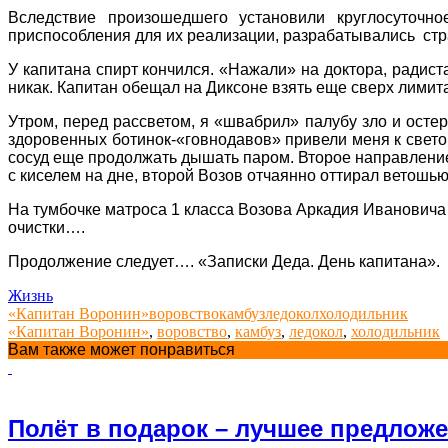
Вследствие произошедшего установили круглосуточно
приспособления для их реализации, разрабатывались стр
У капитана спирт кончился. «Нажали» на доктора, радист
никак. Капитан обещал на Диксоне взять еще сверх лимит
Утром, перед рассветом, я «швабрил» палубу зло и осте
здоровенных ботинок-«говнодавов» привели меня к свет
сосуд еще продолжать дышать паром. Второе направление 
с киселем на дне, второй Возов отчаянно оттирал ветошь
На тумбочке матроса 1 класса Возова Аркадия Ивановича
очистки….
Продолжение следует….
«Записки Деда. День капитана».
Жизнь
«Капитан Воронин»
воровство
камбуз
ледокол
холодильник
«Капитан Воронин»
,
воровство
,
камбуз
,
ледокол
,
холодильник
Вам также может понравиться
Полёт в подарок – лучшее предлож