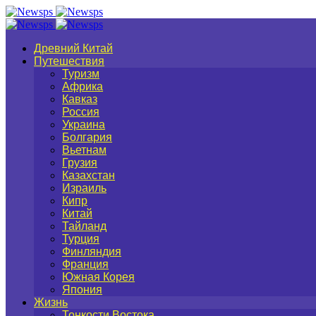
Древний Китай
Путешествия
Туризм
Африка
Кавказ
Россия
Украина
Болгария
Вьетнам
Грузия
Казахстан
Израиль
Кипр
Китай
Тайланд
Турция
Финляндия
Франция
Южная Корея
Япония
Жизнь
Тонкости Востока