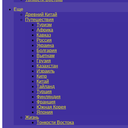
Еще
Древний Китай
Путешествия
Туризм
Африка
Кавказ
Россия
Украина
Болгария
Вьетнам
Грузия
Казахстан
Израиль
Кипр
Китай
Тайланд
Турция
Финляндия
Франция
Южная Корея
Япония
Жизнь
Тонкости Востока