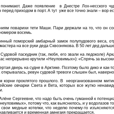
 понимают. Даже появление в Днестре Лох-несского ч
перед приходом в порт. А тут уже все точно знали – вор е
иям поварихи тети Маши. Пари держали на то, что он со
 номером восемь.
инный поморский амбарный замок полупудового веса, о
астера на все руки деда Сквознякова. В 50 лет дед дальше
удовой паскудник (так, любя, его звали на ледоколе) Ар
 нас непрерывно крутили «Неуловимых»): «Спрячь за высоки
пертая дверь на судне в Арктике. Поэтому было дико и как
а открывалась, ревун судовой тревоги слышен был, наверн
ем корни проклятого прошлого. В неорганизованном мит
пейские овчарки Света и Вета, которых все жутко нена
м.
 Алёне Сергеевне, что надо быть очень гуманной к поте
уловимых», потому что, как выяснилось, и у водолазов тоже
(!) свои медные котелки, что неделю почему-то изъясняю
станавливается и временная амнезия прекращается.