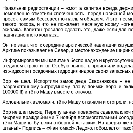
Начальник радиостанции – жмот, а капитан всегда держи
немедленно отметили сплоченность перед нависшей мор
пресек самым бессовестно-наглым образом. И это, несмотр
такого позора, и что не пожалеет месячную норму «огн
экипажа. Капитан грозился сделать это, даже если для 
навигационного компаса.
Он не знал, что к середине арктической навигации катушк
Арктике показывает не Север, а местонахождение ширинк
Информировали мы капитана беспощадно и круглосуточн
в едином строю и т.д. Особую рьяность проявляли водола
из жидкости посадочных гидроцилиндров своих запасных 
Вор не шел. Испортили замок деда Сквознякова – не и
разработанному хитроумному плану поимки вора и вкл
100000!!!) и тётю Машу вместе с ключом.
Холодильник взломали, тётю Машу откачали и отогрели, но 
Вор не шел месяц. Перепуганная повариха сдавала ключ 
вихрями враждебными 7 ноября вспомогательный холодильн
тёти Машины бутылки отборной «старки». На дверях же х
штаны!» Подпись – «Фантомас!» Ледокол обомлел от такой