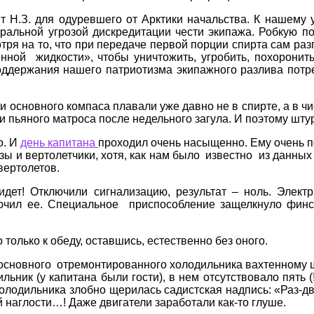
т Н.З. для одуревшего от Арктики начальства. К нашему
альной угрозой дискредитации чести экипажа. Робкую по
я на то, что при передаче первой порции спирта сам разгл
енной жидкости», чтобы уничтожить, угробить, похоронит
поддержания нашего патриотизма экипажного разлива пот
и основного компаса плавали уже давно не в спирте, а в ч
и пьяного матроса после недельного загула. И поэтому шт
о. И
день капитана
проходил очень насыщенно. Ему очень по
зы и вертолетчики, хотя, как нам было известно из данных
вертолетов.
дет! Отключили сигнализацию, результат – ноль. Электр
ючил ее. Специальное приспособление защелкнуло фин
только к обеду, оставшись, естественно без оного.
основного отремонтированного холодильника вахтенному шт
ик (у капитана были гости), в нем отсутствовало пять (
олодильника злобно щерилась садистская надпись: «Раз-дв
 наглости…! Даже двигатели заработали как-то глуше.