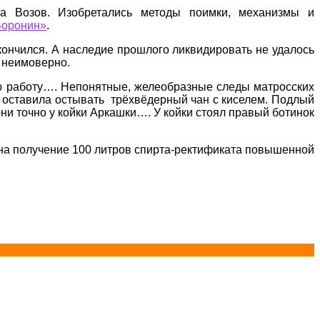
шка Возов. Изобретались методы поимки, механизмы и
Воронин»
.
 кончился. А наследие прошлого ликвидировать не удалось
а неимоверно.
ную работу…. Непонятные, желеобразные следы матросских
 оставила остывать трёхвёдерный чан с киселем. Подлый
ни точно у койки Аркашки…. У койки стоял правый ботинок
 на получение 100 литров спирта-ректификата повышенной