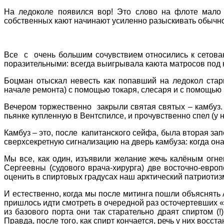
На ледоколе появился вор! Это слово на флоте мало
собственных кают начинают усиленно разыскивать обычно 
Все с очень большим сочувствием относились к сетован
поразительными: всегда выигрывала каюта матросов под
Боцман отыскал невесть как попавший на ледокол стар
начале ремонта) с помощью токаря, слесаря и с помощью м
Вечером торжественно закрыли святая святых – камбуз. С
пьянке купленную в Вентспилсе, и прочувственно спел (у
Камбуз – это, после капитанского сейфа, была вторая за
сверхсекретную сигнализацию на дверь камбуза: когда он
Мы все, как один, изъявили желание жечь калёным огн
Сергеевны (судового врача-хирурга) две восточно-евро
оценить в спиртовых градусах наш арктический патриотиз
И естественно, когда мы после митинга пошли объяснять
пришлось идти смотреть в очередной раз осточертевших «не
из базового порта они так старательно драят спиртом 
Правда, после того, как спирт кончается, речь у них вос