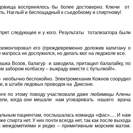
удовища воспринялось бы более достоверно. Ключи от
сть. Наглый и беспощадный к съедобному и спиртному!
прет следующее и у кого. Результаты тотализатора были
тремонтировал его (преждевременно доложив капитану о
 матроса не дослужился, но делать мог на ледоколе все.
кашка Возов, балагур и заводила, притащил балалайку, по
м забором колбаску – выкраду вместе с бутылкой!».
-то необычно беспокойно. Электромеханик Кожнов соорудил
ое, в штабе ледовых проводок на Диксоне.
инге по этому поводу участвовали даже любимицы Алены
видели, когда они мешали нам уговаривать нашего врача
нциальным пациентам, послышалась команда «фас»…. И нам
 спирта нет. У них почти всегда нет, так как после выхода
тся междометиями и редко – примитивным морским матом.