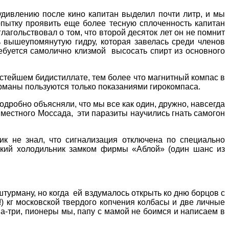
 удивлению после кино капитан выделил почти литр, и мы
пытку проявить еще более тесную сплоченность капитан
агольствовал о том, что второй десяток лет он не помнит
ь вышеупомянутую гидру, которая завелась среди членов
ребуется самолично клизмой высосать спирт из основного
истейшем бидистиллате, тем более что магнитный компас в
урманы пользуются только показаниями гирокомпаса.
дробно объясняли, что мы все как один, дружно, навсегда
 местного Моссада, эти паразиты научились гнать самогон
ик не знал, что сигнализация отключена по специально
ский холодильник замком фирмы «Аблой» (один шанс из
урману, но когда ей вздумалось открыть ко дню борцов с
!) кг московской твердого копчения колбасы и две личные
а-три, пионеры мы, папу с мамой не боимся и написаем в