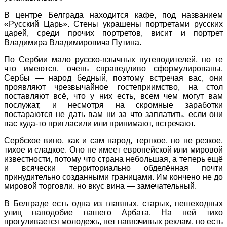
В центре Белграда находится кафе, под названием
«Русский Царь». Стены украшены портретами русских
царей, среди прочих портретов, висит и портрет
Владимира Владимировича Путина.
По Сербии мало русско-язычных путеводителей, но те
что имеются, очень справедливо сформулированы.
Сербы — народ бедный, поэтому встречая вас, они
проявляют чрезвычайное гостеприимство, на стол
поставляют всё, что у них есть, всем чем могут вам
послужат, и несмотря на скромные заработки
постараются не дать вам ни за что заплатить, если они
вас куда-то пригласили или принимают, встречают.
Сербское вино, как и сам народ, терпкое, но не резкое,
тихое и сладкое. Оно не имеет европейской или мировой
известности, потому что страна небольшая, а теперь ещё
и всячески территориально обделённая почти
принудительно созданными границами. Им кончено не до
мировой торговли, но вкус вина — замечательный.
В Белграде есть одна из главных, старых, пешеходных
улиц наподобие нашего Арбата. На ней тихо
прогуливается молодежь, нет навязчивых реклам, но есть