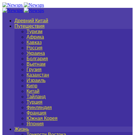
Древний Китай
Путешествия
Туризм
Африка
Кавказ
Россия
Украина
Болгария
Вьетнам
Грузия
Казахстан
Израиль
Кипр
Китай
Тайланд
Турция
Финляндия
Франция
Южная Корея
Япония
Жизнь
Тонкости Востока