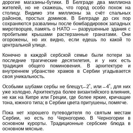
дорогие магазины-бутики. В Белграде два миллиона
жителей, но не скажешь, что город особо похож на
столицу. Видимо эти миллионы за счёт спальных
районов, простых домиков. В Белграде до сих пор
сохраняются развалины после бомбардировок западных
миротворцев, память о НАТО — разрушенные здания с
пробитыми крышами растерзанные гранатами. Они
огорожены, но их видно, если едешь по какой то
центральной улице.
Конечно в каждой сербской семье были потери за
последние трагические десятилетия, и у них есть
традиция общего поминовения. В архитектуре и
внутреннем убранстве храмов в Сербии угадывается
своя уникальность.
Особыми шубами сербы не блещут, ̶ 2˚, или ̶ 4˚, для них
уже холодно. Архитектура более византийского влияния,
не как на Кипре или Греции, где более яркие, кричащие
тона, южного типа; в Сербии цвета притушены, помягче.
Пока нет хорошего путеводителя по святым местам
Сербии, но есть по Черногорию. В Черногории в
основном курорты. Традиционные сербские блюда в
основном мясные.