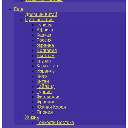
Еще
Древний Китай
Путешествия
Туризм
Африка
Кавказ
Россия
Украина
Болгария
Вьетнам
Грузия
Казахстан
Израиль
Кипр
Китай
Тайланд
Турция
Финляндия
Франция
Южная Корея
Япония
Жизнь
Тонкости Востока