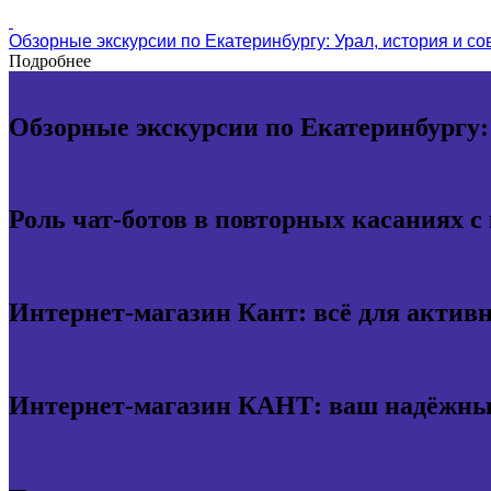
Обзорные экскурсии по Екатеринбургу: Урал, история и с
Подробнее
Обзорные экскурсии по Екатеринбургу:
Роль чат-ботов в повторных касаниях с
Интернет-магазин Кант: всё для актив
Интернет-магазин КАНТ: ваш надёжный