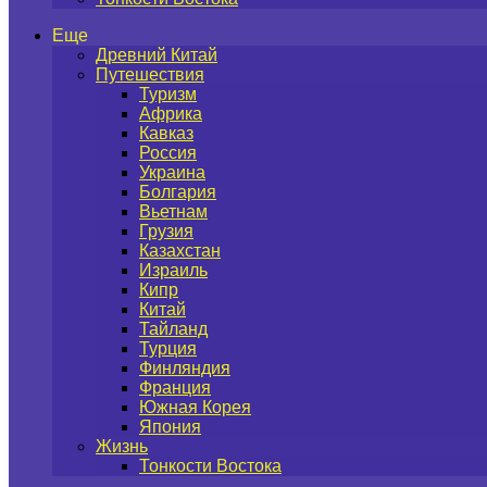
Еще
Древний Китай
Путешествия
Туризм
Африка
Кавказ
Россия
Украина
Болгария
Вьетнам
Грузия
Казахстан
Израиль
Кипр
Китай
Тайланд
Турция
Финляндия
Франция
Южная Корея
Япония
Жизнь
Тонкости Востока