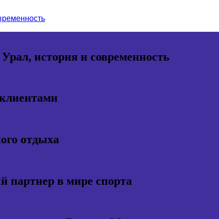
овременность
 Урал, история и современность
 клиентами
ного отдыха
 партнер в мире спорта