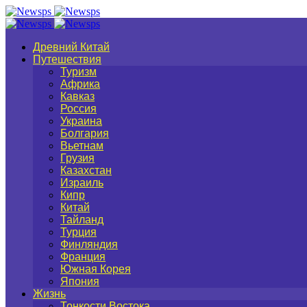
Древний Китай
Путешествия
Туризм
Африка
Кавказ
Россия
Украина
Болгария
Вьетнам
Грузия
Казахстан
Израиль
Кипр
Китай
Тайланд
Турция
Финляндия
Франция
Южная Корея
Япония
Жизнь
Тонкости Востока