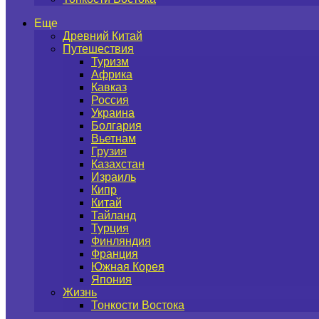
Еще
Древний Китай
Путешествия
Туризм
Африка
Кавказ
Россия
Украина
Болгария
Вьетнам
Грузия
Казахстан
Израиль
Кипр
Китай
Тайланд
Турция
Финляндия
Франция
Южная Корея
Япония
Жизнь
Тонкости Востока