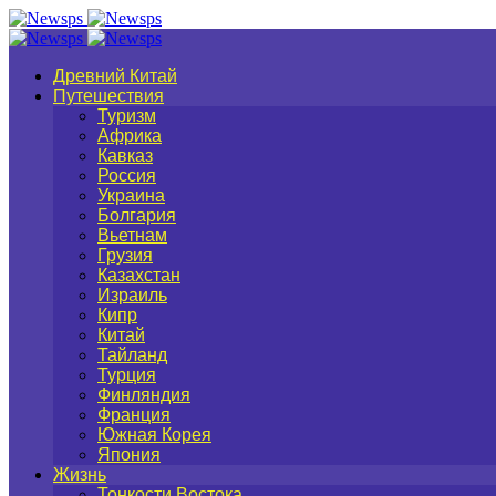
Древний Китай
Путешествия
Туризм
Африка
Кавказ
Россия
Украина
Болгария
Вьетнам
Грузия
Казахстан
Израиль
Кипр
Китай
Тайланд
Турция
Финляндия
Франция
Южная Корея
Япония
Жизнь
Тонкости Востока