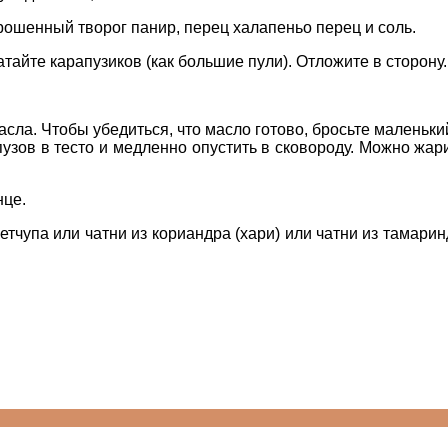
рошенный творог панир, перец халапеньо перец и соль.
тайте карапузиков (как большие пули). Отложите в сторону.
сла. Чтобы убедиться, что масло готово, бросьте маленький
зов в тесто и медленно опустить в сковороду. Можно жар
нце.
тчупа или чатни из кориандра (хари) или чатни из тамаринд