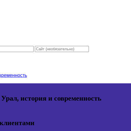
овременность
 Урал, история и современность
 клиентами