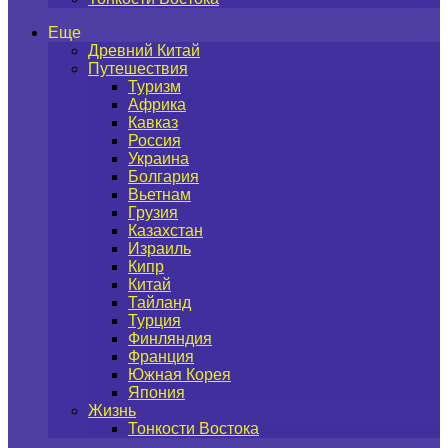
Еще
Древний Китай
Путешествия
Туризм
Африка
Кавказ
Россия
Украина
Болгария
Вьетнам
Грузия
Казахстан
Израиль
Кипр
Китай
Тайланд
Турция
Финляндия
Франция
Южная Корея
Япония
Жизнь
Тонкости Востока