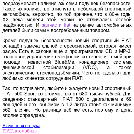
подразумевает наличие аж семи подушек безопасности.
Такое их количество втиснуто в небольшой спортивный
автомобиль, вероятно, по той причине, что в 80-е годы
XX века модели этой марки не отличались особой
надёжностью. И
запчасти fiat
на рынке автомобильных
деталей были самым востребованным товаром.
Кроме подушек безопасности новый спортивный FIAT
оснащён замечательной стереосистемой, которая имеет
радио. Есть в салоне ещё и проигрыватели CD и MP-3,
голосовое управление телефоном и стереосистемой при
помощи известной Blue&Me, кондиционер, система
динамической стабилизации (VDC), а также
электрические стеклоподъёмники. Чего не сделают для
любимых клиентов сотрудники FIAT!
Так что встречайте, любите и жалуйте новый спортивный
FIAT 500 Sport со стоимостью от 680 тысяч рублей. Для
сведения: стандартный FIAT 500 с двигателем в 69
лошадей и его объёмом в 1,2 литра стоит как минимум
562 тысячи. Но разница всё же есть, поэтому и цена
вполне оправдана.
Вселенная и наука
FIAT
автомобиль