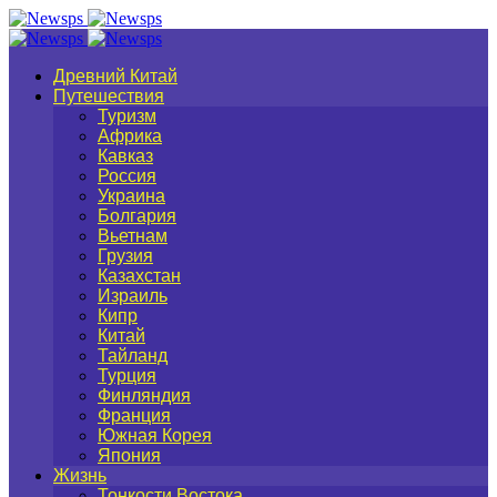
Древний Китай
Путешествия
Туризм
Африка
Кавказ
Россия
Украина
Болгария
Вьетнам
Грузия
Казахстан
Израиль
Кипр
Китай
Тайланд
Турция
Финляндия
Франция
Южная Корея
Япония
Жизнь
Тонкости Востока