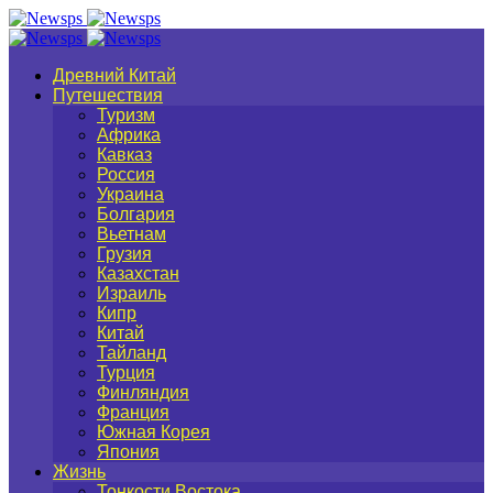
Древний Китай
Путешествия
Туризм
Африка
Кавказ
Россия
Украина
Болгария
Вьетнам
Грузия
Казахстан
Израиль
Кипр
Китай
Тайланд
Турция
Финляндия
Франция
Южная Корея
Япония
Жизнь
Тонкости Востока