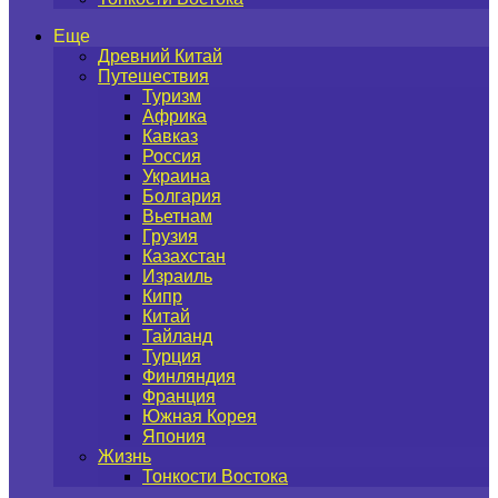
Еще
Древний Китай
Путешествия
Туризм
Африка
Кавказ
Россия
Украина
Болгария
Вьетнам
Грузия
Казахстан
Израиль
Кипр
Китай
Тайланд
Турция
Финляндия
Франция
Южная Корея
Япония
Жизнь
Тонкости Востока