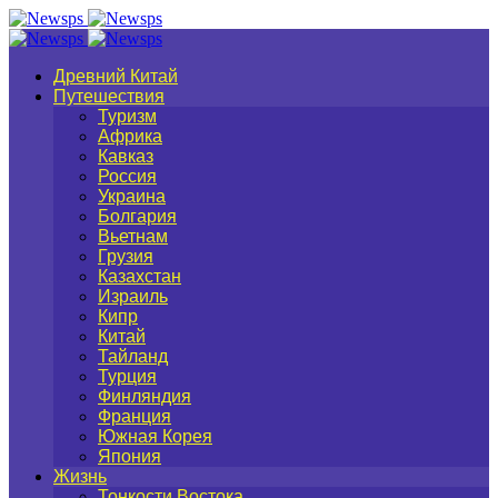
Древний Китай
Путешествия
Туризм
Африка
Кавказ
Россия
Украина
Болгария
Вьетнам
Грузия
Казахстан
Израиль
Кипр
Китай
Тайланд
Турция
Финляндия
Франция
Южная Корея
Япония
Жизнь
Тонкости Востока