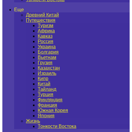
Еще
Древний Китай
Путешествия
Туризм
Африка
Кавказ
Россия
Украина
Болгария
Вьетнам
Грузия
Казахстан
Израиль
Кипр
Китай
Тайланд
Турция
Финляндия
Франция
Южная Корея
Япония
Жизнь
Тонкости Востока