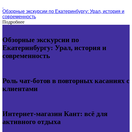
Обзорные экскурсии по Екатеринбургу: Урал, история и
современность
Подробнее
Обзорные экскурсии по
Екатеринбургу: Урал, история и
современность
Роль чат-ботов в повторных касаниях с
клиентами
Интернет-магазин Кант: всё для
активного отдыха