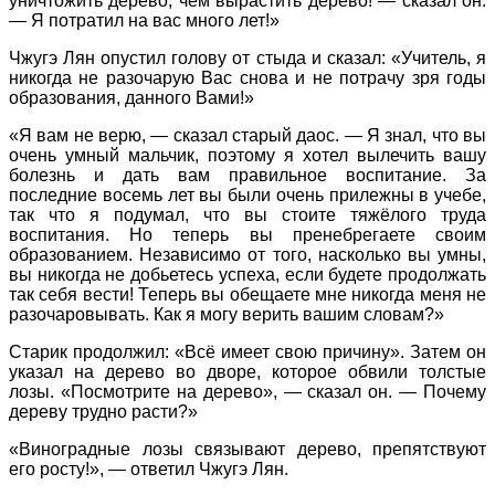
уничтожить дерево, чем вырастить дерево! — сказал он.
— Я потратил на вас много лет!»
Чжугэ Лян опустил голову от стыда и сказал: «Учитель, я
никогда не разочарую Вас снова и не потрачу зря годы
образования, данного Вами!»
«Я вам не верю, — сказал старый даос. — Я знал, что вы
очень умный мальчик, поэтому я хотел вылечить вашу
болезнь и дать вам правильное воспитание. За
последние восемь лет вы были очень прилежны в учебе,
так что я подумал, что вы стоите тяжёлого труда
воспитания. Но теперь вы пренебрегаете своим
образованием. Независимо от того, насколько вы умны,
вы никогда не добьетесь успеха, если будете продолжать
так себя вести! Теперь вы обещаете мне никогда меня не
разочаровывать. Как я могу верить вашим словам?»
Старик продолжил: «Всё имеет свою причину». Затем он
указал на дерево во дворе, которое обвили толстые
лозы. «Посмотрите на дерево», — сказал он. — Почему
дереву трудно расти?»
«Виноградные лозы связывают дерево, препятствуют
его росту!», — ответил Чжугэ Лян.