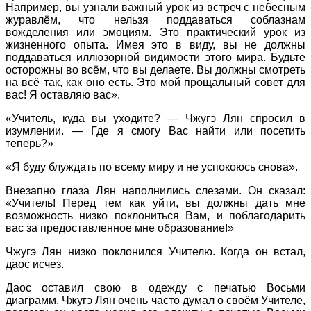
Например, вы узнали важный урок из встреч с небесным
журавлём, что нельзя поддаваться соблазнам
вожделения или эмоциям. Это практический урок из
жизненного опыта. Имея это в виду, вы не должны
поддаваться иллюзорной видимости этого мира. Будьте
осторожны во всём, что вы делаете. Вы должны смотреть
на всё так, как оно есть. Это мой прощальный совет для
вас! Я оставляю вас».
«Учитель, куда вы уходите? — Чжугэ Лян спросил в
изумлении. — Где я смогу Вас найти или посетить
теперь?»
«Я буду блуждать по всему миру и не успокоюсь снова».
Внезапно глаза Лян наполнились слезами. Он сказал:
«Учитель! Перед тем как уйти, вы должны дать мне
возможность низко поклониться Вам, и поблагодарить
вас за предоставленное мне образование!»
Чжугэ Лян низко поклонился Учителю. Когда он встал,
даос исчез.
Даос оставил свою в одежду с печатью Восьми
диаграмм. Чжугэ Лян очень часто думал о своём Учителе,