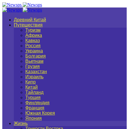
Древний Китай
Путешествия
Туризм
Африка
Кавказ
Россия
Украина
Болгария
Вьетнам
Грузия
Казахстан
Израиль
Кипр
Китай
Тайланд
Турция
Финляндия
Франция
Южная Корея
Япония
Жизнь
Тонкости Востока