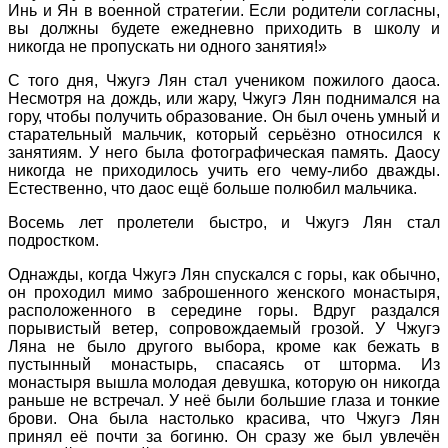
Инь и Ян в военной стратегии. Если родители согласны,
вы должны будете ежедневно приходить в школу и
никогда не пропускать ни одного занятия!»
С того дня, Чжугэ Лян стал учеником пожилого даоса.
Несмотря на дождь, или жару, Чжугэ Лян поднимался на
гору, чтобы получить образование. Он был очень умный и
старательный мальчик, который серьёзно относился к
занятиям. У него была фотографическая память. Даосу
никогда не приходилось учить его чему-либо дважды.
Естественно, что даос ещё больше полюбил мальчика.
Восемь лет пролетели быстро, и Чжугэ Лян стал
подростком.
Однажды, когда Чжугэ Лян спускался с горы, как обычно,
он проходил мимо заброшенного женского монастыря,
расположенного в середине горы. Вдруг раздался
порывистый ветер, сопровождаемый грозой. У Чжугэ
Ляна не было другого выбора, кроме как бежать в
пустынный монастырь, спасаясь от шторма. Из
монастыря вышла молодая девушка, которую он никогда
раньше не встречал. У неё были большие глаза и тонкие
брови. Она была настолько красива, что Чжугэ Лян
принял её почти за богиню. Он сразу же был увлечён