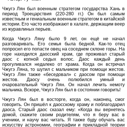
Чжугэ Лян был военным стратегом государства Хань в
период Троецарствия (220-280 гг.) Он был самым
известным и гениальным военным стратегом в китайской
истории. Его часто изображают в халате, держащим веер
из журавлиных перьев.
Когда Чжугэ Ляну было 9 лет, он ещё не начал
разговаривать. Его семья была бедной. Как-то отец
попросил его попасти овец на соседнем склоне горы. На
горе находился даосский храм, где проживал старый
даос с копной седых волос. Даос каждый день
прогуливался недалеко от храма. Когда он встречал
Чжугэ Ляна, то шутил с мальчиком при помощи жестов.
Чжугэ Лян также «беседовал» с даосом при помощи
жестов. Даосу очень полюбился умный и
очаровательный Чжугэ Лян. Он начал лечить немоту
мальчика. Вскоре, Чжугэ Лян был в состоянии говорить!
Чжугэ Лян был в восторге, когда он, наконец, смог
говорить. Он пришёл к даосскому храму и поблагодарил
даоса. Старый даос сказал ему: «Когда вы вернетесь
домой, скажите своим родителям, что я беру вас в
ученики, и научу вас читать. Я также буду обучать вас
искусству астрономии, географии и прикладной теории