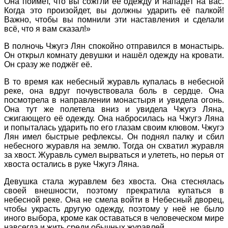
Она поймет, что вы сожгли её одежду и нападёт на вас.
Когда это произойдет, вы должны ударить её палкой!
Важно, чтобы вы помнили эти наставления и сделали
всё, что я вам сказал!»
В полночь Чжугэ Лян спокойно отправился в монастырь.
Он открыл комнату девушки и нашёл одежду на кровати.
Он сразу же поджёг её.
В то время как небесный журавль купалась в небесной
реке, она вдруг почувствовала боль в сердце. Она
посмотрела в направлении монастыря и увидела огонь.
Она тут же полетела вниз и увидела Чжугэ Ляна,
сжигающего её одежду. Она набросилась на Чжугэ Ляна
и попыталась ударить по его глазам своим клювом. Чжугэ
Лян имел быстрые рефлексы. Он поднял палку и сбил
небесного журавля на землю. Тогда он схватил журавля
за хвост. Журавль сумел вырваться и улететь, но перья от
хвоста остались в руке Чжугэ Ляна.
Девушка стала журавлем без хвоста. Она стеснялась
своей внешности, поэтому прекратила купаться в
небесной реке. Она не смела войти в Небесный дворец,
чтобы украсть другую одежду, поэтому у неё не было
иного выбора, кроме как оставаться в человеческом мире
навсегда и жить среди обычных журавлей.