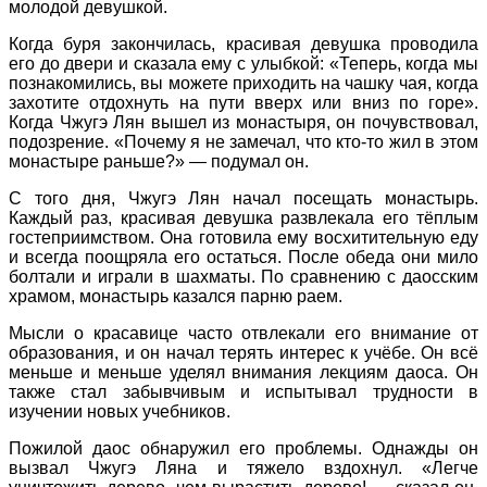
молодой девушкой.
Когда буря закончилась, красивая девушка проводила
его до двери и сказала ему с улыбкой: «Теперь, когда мы
познакомились, вы можете приходить на чашку чая, когда
захотите отдохнуть на пути вверх или вниз по горе».
Когда Чжугэ Лян вышел из монастыря, он почувствовал,
подозрение. «Почему я не замечал, что кто-то жил в этом
монастыре раньше?» — подумал он.
С того дня, Чжугэ Лян начал посещать монастырь.
Каждый раз, красивая девушка развлекала его тёплым
гостеприимством. Она готовила ему восхитительную еду
и всегда поощряла его остаться. После обеда они мило
болтали и играли в шахматы. По сравнению с даосским
храмом, монастырь казался парню раем.
Мысли о красавице часто отвлекали его внимание от
образования, и он начал терять интерес к учёбе. Он всё
меньше и меньше уделял внимания лекциям даоса. Он
также стал забывчивым и испытывал трудности в
изучении новых учебников.
Пожилой даос обнаружил его проблемы. Однажды он
вызвал Чжугэ Ляна и тяжело вздохнул. «Легче