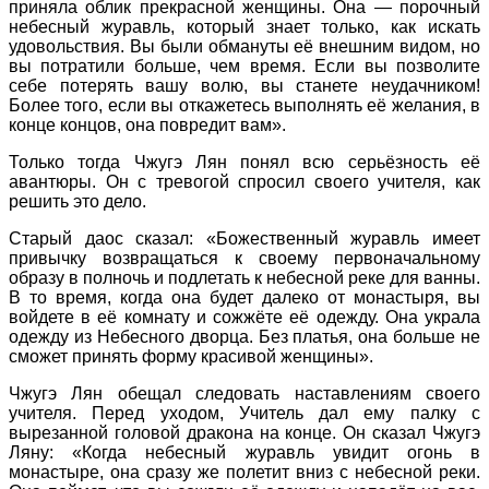
приняла облик прекрасной женщины. Она — порочный
небесный журавль, который знает только, как искать
удовольствия. Вы были обмануты её внешним видом, но
вы потратили больше, чем время. Если вы позволите
себе потерять вашу волю, вы станете неудачником!
Более того, если вы откажетесь выполнять её желания, в
конце концов, она повредит вам».
Только тогда Чжугэ Лян понял всю серьёзность её
авантюры. Он с тревогой спросил своего учителя, как
решить это дело.
Старый даос сказал: «Божественный журавль имеет
привычку возвращаться к своему первоначальному
образу в полночь и подлетать к небесной реке для ванны.
В то время, когда она будет далеко от монастыря, вы
войдете в её комнату и сожжёте её одежду. Она украла
одежду из Небесного дворца. Без платья, она больше не
сможет принять форму красивой женщины».
Чжугэ Лян обещал следовать наставлениям своего
учителя. Перед уходом, Учитель дал ему палку с
вырезанной головой дракона на конце. Он сказал Чжугэ
Ляну: «Когда небесный журавль увидит огонь в
монастыре, она сразу же полетит вниз с небесной реки.