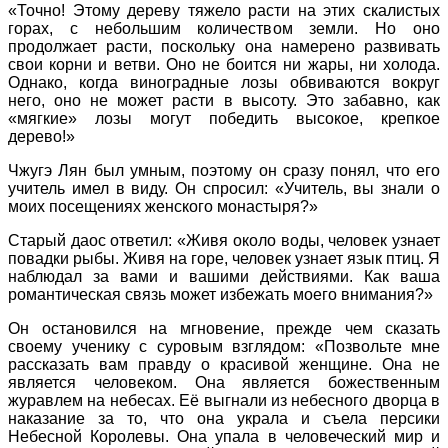
«Точно! Этому дереву тяжело расти на этих скалистых
горах, с небольшим количеством земли. Но оно
продолжает расти, поскольку она намерено развивать
свои корни и ветви. Оно не боится ни жары, ни холода.
Однако, когда виноградные лозы обвиваются вокруг
него, оно не может расти в высоту. Это забавно, как
«мягкие» лозы могут победить высокое, крепкое
дерево!»
Чжугэ Лян был умным, поэтому он сразу понял, что его
учитель имел в виду. Он спросил: «Учитель, вы знали о
моих посещениях женского монастыря?»
Старый даос ответил: «Живя около воды, человек узнает
повадки рыбы. Живя на горе, человек узнает язык птиц. Я
наблюдал за вами и вашими действиями. Как ваша
романтическая связь может избежать моего внимания?»
Он остановился на мгновение, прежде чем сказать
своему ученику с суровым взглядом: «Позвольте мне
рассказать вам правду о красивой женщине. Она не
является человеком. Она является божественным
журавлем на небесах. Её выгнали из небесного дворца в
наказание за то, что она украла и съела персики
Небесной Королевы. Она упала в человеческий мир и