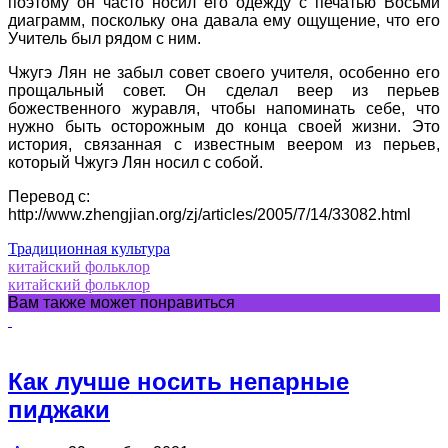
поэтому он часто носил его одежду с печатью Восьми
диаграмм, поскольку она давала ему ощущение, что его
Учитель был рядом с ним.
Чжугэ Лян не забыл совет своего учителя, особенно его
прощальный совет. Он сделал веер из перьев
божественного журавля, чтобы напоминать себе, что
нужно быть осторожным до конца своей жизни. Это
история, связанная с известным веером из перьев,
который Чжугэ Лян носил с собой.
Перевод с:
http://www.zhengjian.org/zj/articles/2005/7/14/33082.html
Традиционная культура
китайский фольклор
китайский фольклор
Вам также может понравиться
Как лучше носить непарные
пиджаки