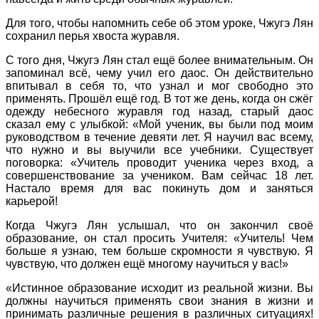
Для того, чтобы напомнить себе об этом уроке, Чжугэ Лян
сохранил перья хвоста журавля.
С того дня, Чжугэ Лян стал ещё более внимательным. Он
запоминал всё, чему учил его даос. Он действительно
впитывал в себя то, что узнал и мог свободно это
применять. Прошёл ещё год. В тот же день, когда он сжёг
одежду небесного журавля год назад, старый даос
сказал ему с улыбкой: «Мой ученик, вы были под моим
руководством в течение девяти лет. Я научил вас всему,
что нужно и вы выучили все учебники. Существует
поговорка: «Учитель проводит ученика через вход, а
совершенствование за учеником. Вам сейчас 18 лет.
Настало время для вас покинуть дом и заняться
карьерой!
Когда Чжугэ Лян услышал, что он закончил своё
образование, он стал просить Учителя: «Учитель! Чем
больше я узнаю, тем больше скромности я чувствую. Я
чувствую, что должен ещё многому научиться у вас!»
«Истинное образование исходит из реальной жизни. Вы
должны научиться применять свои знания в жизни и
принимать различные решения в различных ситуациях!