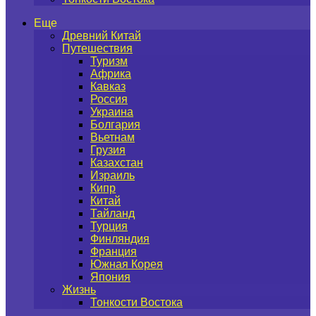
Еще
Древний Китай
Путешествия
Туризм
Африка
Кавказ
Россия
Украина
Болгария
Вьетнам
Грузия
Казахстан
Израиль
Кипр
Китай
Тайланд
Турция
Финляндия
Франция
Южная Корея
Япония
Жизнь
Тонкости Востока