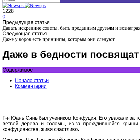
1228
0
Предыдущая статья
Давать искренние советы, быть преданным друзьям и вознаграж
Следующая статья
Даже у воров есть принципы, которым они следуют
Даже в бедности посвящат
Содержимое
Начало статьи
Комментарии
Г-н Юань Сянь был учеником Конфуция. Его уважали за то
ветвей дерева и соломы, из-за прохудившейся крыши 
конфуцианства, живя счастливо.
Однажды Цзы Гун, другой ученик Конфуция, пошел навести