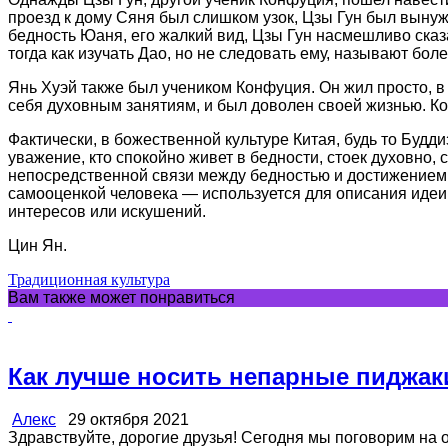
проезд к дому Сяня был слишком узок, Цзы Гун был вынуж
бедность Юаня, его жалкий вид, Цзы Гун насмешливо сказ
тогда как изучать Дao, но не следовать ему, называют бол
Янь Хуэй также был учеником Конфуция. Он жил просто, в л
себя духовным занятиям, и был доволен своей жизнью. Ко
Фактически, в божественной культуре Китая, будь то Будд
уважение, кто спокойно живет в бедности, стоек духовно, 
непосредственной связи между бедностью и достижением Д
самооценкой человека — используется для описания идеи,
интересов или искушений.
Цин Ян.
Традиционная культура
Вам также может понравиться
Как лучше носить непарные пиджак
Алекс
29 октября 2021
Здравствуйте, дорогие друзья! Сегодня мы поговорим на оч