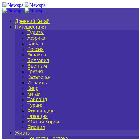
Древний Китай
Путешествия
Туризм
Африка
Кавказ
Россия
Украина
Болгария
Вьетнам
Грузия
Казахстан
Израиль
Кипр
Китай
Тайланд
Турция
Финляндия
Франция
Южная Корея
Япония
Жизнь
Тонкости Востока