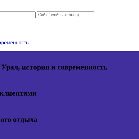
овременность
 Урал, история и современность
 клиентами
ного отдыха