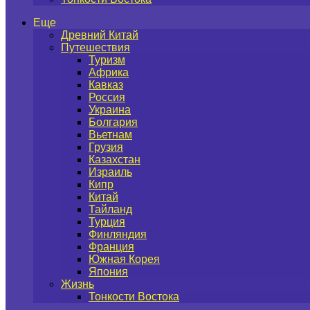
Еще
Древний Китай
Путешествия
Туризм
Африка
Кавказ
Россия
Украина
Болгария
Вьетнам
Грузия
Казахстан
Израиль
Кипр
Китай
Тайланд
Турция
Финляндия
Франция
Южная Корея
Япония
Жизнь
Тонкости Востока