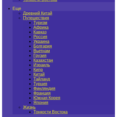
Еще
Древний Китай
Путешествия
Туризм
Африка
Кавказ
Россия
Украина
Болгария
Вьетнам
Грузия
Казахстан
Израиль
Кипр
Китай
Тайланд
Турция
Финляндия
Франция
Южная Корея
Япония
Жизнь
Тонкости Востока