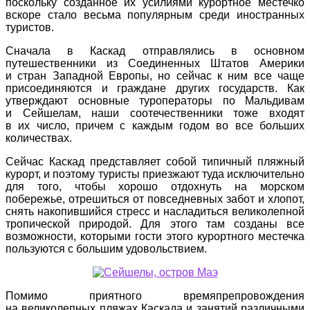
поскольку созданное их усилиями курортное местечко
вскоре стало весьма популярным среди иностранных
туристов.
Сначала в Каскад отправлялись в основном
путешественники из Соединенных Штатов Америки
и стран Западной Европы, но сейчас к ним все чаще
присоединяются и граждане других государств. Как
утверждают основные туроператоры по Мальдивам
и Сейшелам, наши соотечественники тоже входят
в их число, причем с каждым годом во все больших
количествах.
Сейчас Каскад представляет собой типичный пляжный
курорт, и поэтому туристы приезжают туда исключительно
для того, чтобы хорошо отдохнуть на морском
побережье, отрешиться от повседневных забот и хлопот,
снять накопившийся стресс и насладиться великолепной
тропической природой. Для этого там созданы все
возможности, которыми гости этого курортного местечка
пользуются с большим удовольствием.
Помимо приятного времяпрепровождения
на великолепных пляжах Каскада и занятий различными