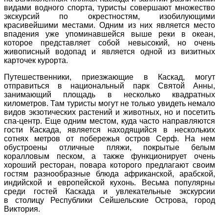
видами водного спорта, туристы совершают множество
экскурсий по окрестностям, изобилующими
красивейшими местами. Одним из них является место
впадения уже упоминавшейся выше реки в океан,
которое представляет собой невысокий, но очень
живописный водопад и является одной из визитных
карточек курорта.
Путешественники, приезжающие в Каскад, могут
отправиться в национальный парк Святой Анны,
занимающий площадь в несколько квадратных
километров. Там туристы могут не только увидеть немало
видов экзотических растений и животных, но и посетить
спа-центр. Еще одним местом, куда часто направляются
гости Каскада, является находящийся в нескольких
сотнях метров от побережья остров Серф. На нем
обустроены отличные пляжи, покрытые белым
коралловым песком, а также функционирует очень
хороший ресторан, повара которого предлагают своим
гостям разнообразные блюда африканской, арабской,
индийской и европейской кухонь. Весьма популярны
среди гостей Каскада и увлекательные экскурсии
в столицу Республики Сейшельские Острова, город
Виктория.