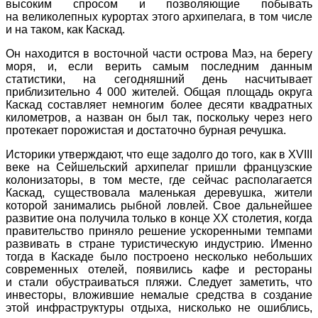
высоким спросом и позволяющие побывать
на великолепных курортах этого архипелага, в том числе
и на таком, как Каскад.
Он находится в восточной части острова Маэ, на берегу
моря, и, если верить самым последним данным
статистики, на сегодняшний день насчитывает
приблизительно 4 000 жителей. Общая площадь округа
Каскад составляет немногим более десяти квадратных
километров, а назван он был так, поскольку через него
протекает порожистая и достаточно бурная речушка.
Историки утверждают, что еще задолго до того, как в XVIII
веке на Сейшельский архипелаг пришли французские
колонизаторы, в том месте, где сейчас располагается
Каскад, существовала маленькая деревушка, жители
которой занимались рыбной ловлей. Свое дальнейшее
развитие она получила только в конце XX столетия, когда
правительство приняло решение ускоренными темпами
развивать в стране туристическую индустрию. Именно
тогда в Каскаде было построено несколько небольших
современных отелей, появились кафе и рестораны
и стали обустраиваться пляжи. Следует заметить, что
инвесторы, вложившие немалые средства в создание
этой инфраструктуры отдыха, нисколько не ошиблись,