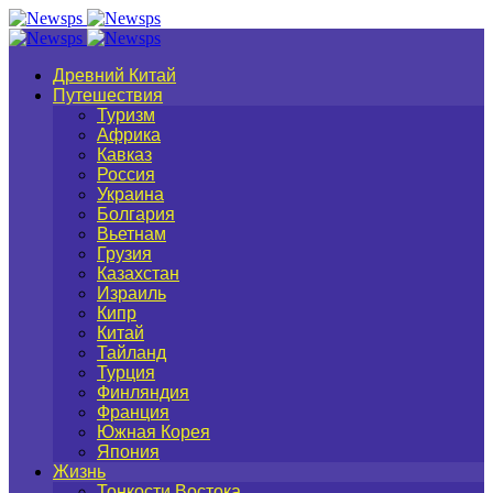
Древний Китай
Путешествия
Туризм
Африка
Кавказ
Россия
Украина
Болгария
Вьетнам
Грузия
Казахстан
Израиль
Кипр
Китай
Тайланд
Турция
Финляндия
Франция
Южная Корея
Япония
Жизнь
Тонкости Востока