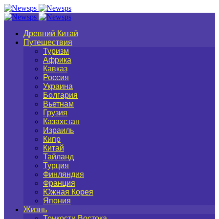
Древний Китай
Путешествия
Туризм
Африка
Кавказ
Россия
Украина
Болгария
Вьетнам
Грузия
Казахстан
Израиль
Кипр
Китай
Тайланд
Турция
Финляндия
Франция
Южная Корея
Япония
Жизнь
Тонкости Востока