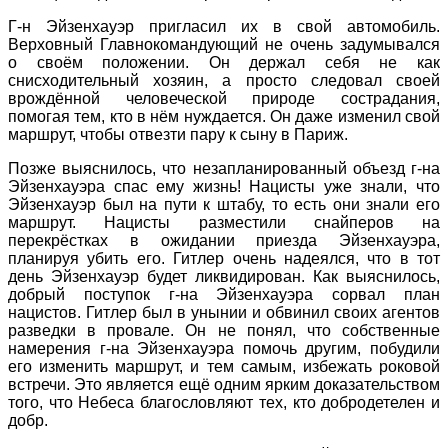
Г-н Эйзенхауэр пригласил их в свой автомобиль.
Верховный Главнокомандующий не очень задумывался
о своём положении. Он держал себя не как
снисходительный хозяин, а просто следовал своей
врождённой человеческой природе сострадания,
помогая тем, кто в нём нуждается. Он даже изменил свой
маршрут, чтобы отвезти пару к сыну в Париж.
Позже выяснилось, что незапланированный объезд г-на
Эйзенхауэра спас ему жизнь! Нацисты уже знали, что
Эйзенхауэр был на пути к штабу, то есть они знали его
маршрут. Нацисты разместили снайперов на
перекрёстках в ожидании приезда Эйзенхауэра,
планируя убить его. Гитлер очень надеялся, что в тот
день Эйзенхауэр будет ликвидирован. Как выяснилось,
добрый поступок г-на Эйзенхауэра сорвал план
нацистов. Гитлер был в унынии и обвинил своих агентов
разведки в провале. Он не понял, что собственные
намерения г-на Эйзенхауэра помочь другим, побудили
его изменить маршрут, и тем самым, избежать роковой
встречи. Это является ещё одним ярким доказательством
того, что Небеса благословляют тех, кто добродетелен и
добр.