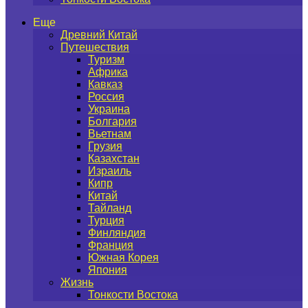
Еще
Древний Китай
Путешествия
Туризм
Африка
Кавказ
Россия
Украина
Болгария
Вьетнам
Грузия
Казахстан
Израиль
Кипр
Китай
Тайланд
Турция
Финляндия
Франция
Южная Корея
Япония
Жизнь
Тонкости Востока