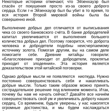
Некоторые историки отмечают, что Эйзенхауэр был
спасён от покушения просто из-за своего доброго
сердца. Если г-н Эйзенхауэр был бы убит в то время, то
вся история Второй мировой войны была бы
совершенно иной.
Выполнение добрых дел отличается от выписывания
чека со своего банковского счёта. В банке добродетелей
капитал увеличивается от выполнения большего
количества добрых дел. Поэтому говорится, что доброта
человека и добродетели подобны неисчерпаемому
источнику золота. Помогая другим, вы на самом деле
помогаете себе. Древние китайцы говорили:
«Благословение приходит от добродетели, проклятье
приходит от злодеяния». Эта история является
доказательством этой китайской поговорки.
Однако добрые мысли не появляются ниоткуда. Нужно
постоянно совершенствовать себя и накапливать
добрые мысли. Только таким образом можно принять
сострадательное решение под влиянием момента. Итак,
почему бы нам не начать сейчас? Давайте все начнём
совершенствовать свой ум и увеличивать доброту наших
сердец. Со временем, будьте уверены, у нас накопятся
огромные достоинства, и мы будем наслаждаться