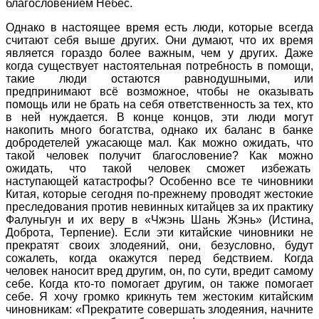
благословением Небес.
Однако в настоящее время есть люди, которые всегда
считают себя выше других. Они думают, что их время
является гораздо более важным, чем у других. Даже
когда существует настоятельная потребность в помощи,
такие люди остаются равнодушными, или
предпринимают всё возможное, чтобы не оказывать
помощь или не брать на себя ответственность за тех, кто
в ней нуждается. В конце концов, эти люди могут
накопить много богатства, однако их баланс в банке
добродетелей ужасающе мал. Как можно ожидать, что
такой человек получит благословение? Как можно
ожидать, что такой человек сможет избежать
наступающей катастрофы? Особенно все те чиновники
Китая, которые сегодня по-прежнему проводят жестокие
преследования против невинных китайцев за их практику
Фалуньгун и их веру в «Чжэнь Шань Жэнь» (Истина,
Доброта, Терпение). Если эти китайские чиновники не
прекратят своих злодеяний, они, безусловно, будут
сожалеть, когда окажутся перед бедствием. Когда
человек наносит вред другим, он, по сути, вредит самому
себе. Когда кто-то помогает другим, он также помогает
себе. Я хочу громко крикнуть тем жестоким китайским
чиновникам: «Прекратите совершать злодеяния, начните