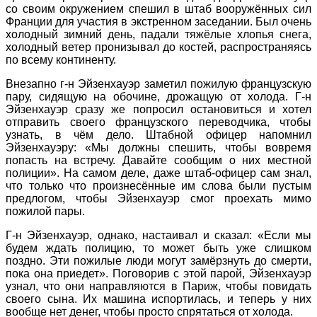
со своим окружением спешил в штаб вооружённых сил
Франции для участия в экстренном заседании. Был очень
холодный зимний день, падали тяжёлые хлопья снега,
холодный ветер пронизывал до костей, распространяясь
по всему континенту.
Внезапно г-н Эйзенхауэр заметил пожилую французскую
пару, сидящую на обочине, дрожащую от холода. Г-н
Эйзенхауэр сразу же попросил остановиться и хотел
отправить своего французского переводчика, чтобы
узнать, в чём дело. Штабной офицер напомнил
Эйзенхауэру: «Мы должны спешить, чтобы вовремя
попасть на встречу. Давайте сообщим о них местной
полиции». На самом деле, даже штаб-офицер сам знал,
что только что произнесённые им слова были пустым
предлогом, чтобы Эйзенхауэр смог проехать мимо
пожилой пары.
Г-н Эйзенхауэр, однако, настаивал и сказал: «Если мы
будем ждать полицию, то может быть уже слишком
поздно. Эти пожилые люди могут замёрзнуть до смерти,
пока она приедет». Поговорив с этой парой, Эйзенхауэр
узнал, что они направляются в Париж, чтобы повидать
своего сына. Их машина испортилась, и теперь у них
вообще нет денег, чтобы просто спрятаться от холода.