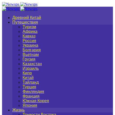
Древний Китай
Путешествия
Туризм
Африка
Кавказ
Россия
Украина
Болгария
Вьетнам
Грузия
Казахстан
Израиль
Кипр
Китай
Тайланд
Турция
Финляндия
Франция
Южная Корея
Япония
Жизнь
Тонкости Востока