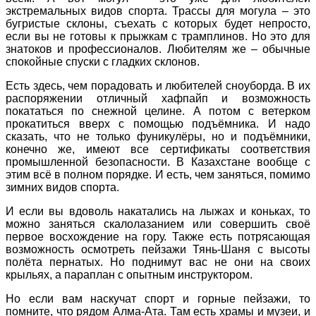
экстремальных видов спорта. Трассы для могула – это
бугристые склоны, съехать с которых будет непросто,
если вы не готовы к прыжкам с трамплинов. Но это для
знатоков и профессионалов. Любителям же – обычные
спокойные спуски с гладких склонов.
Есть здесь, чем порадовать и любителей сноуборда. В их
распоряжении отличный хафпайп и возможность
покататься по снежной целине. А потом с ветерком
прокатиться вверх с помощью подъёмника. И надо
сказать, что не только фуникулёры, но и подъёмники,
конечно же, имеют все сертификаты соответствия
промышленной безопасности. В Казахстане вообще с
этим всё в полном порядке. И есть, чем заняться, помимо
зимних видов спорта.
И если вы вдоволь накатались на лыжах и коньках, то
можно заняться скалолазанием или совершить своё
первое восхождение на гору. Также есть потрясающая
возможность осмотреть пейзажи Тянь-Шаня с высоты
полёта пернатых. Но поднимут вас не они на своих
крыльях, а параплан с опытным инструктором.
Но если вам наскучат спорт и горные пейзажи, то
помните, что рядом Алма-Ата. Там есть храмы и музеи, и