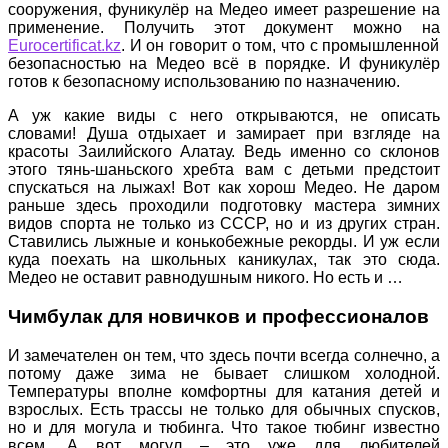
сооружения, фуникулёр на Медео имеет разрешение на
применение. Получить этот документ можно на
Eurocertificat.kz
. И он говорит о том, что с промышленной
безопасностью на Медео всё в порядке. И фуникулёр
готов к безопасному использованию по назначению.
А уж какие виды с него открываются, не описать
словами! Душа отдыхает и замирает при взгляде на
красоты Заилийского Алатау. Ведь именно со склонов
этого тянь-шаньского хребта вам с детьми предстоит
спускаться на лыжах! Вот как хорош Медео. Не даром
раньше здесь проходили подготовку мастера зимних
видов спорта не только из СССР, но и из других стран.
Ставились лыжные и конькобежные рекорды. И уж если
куда поехать на школьных каникулах, так это сюда.
Медео не оставит равнодушным никого. Но есть и …
Чимбулак для новичков и профессионалов
И замечателен он тем, что здесь почти всегда солнечно, а
потому даже зима не бывает слишком холодной.
Температуры вполне комфортны для катания детей и
взрослых. Есть трассы не только для обычных спусков,
но и для могула и тюбинга. Что такое тюбинг известно
всем. А вот могул – это уже для любителей