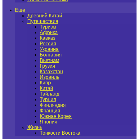
Еще
Древний Китай
Путешествия
Туризм
Африка
Кавказ
Россия
Украина
Болгария
Вьетнам
Грузия
Казахстан
Израиль
Кипр
Китай
Тайланд
Турция
Финляндия
Франция
Южная Корея
Япония
Жизнь
Тонкости Востока