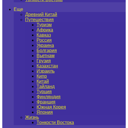
Еще
Древний Китай
Путешествия
Туризм
Африка
Кавказ
Россия
Украина
Болгария
Вьетнам
Грузия
Казахстан
Израиль
Кипр
Китай
Тайланд
Турция
Финляндия
Франция
Южная Корея
Япония
Жизнь
Тонкости Востока