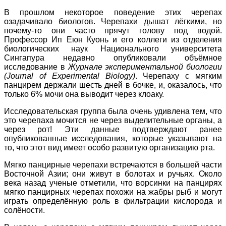
В прошлом некоторое поведение этих черепах
озадачивало биологов. Черепахи дышат лёгкими, но
почему-то они часто прячут голову под водой.
Профессор Ип Еюн Куонь и его коллеги из отделения
биологических наук Национального университета
Сингапура недавно опубликовали объёмное
исследование в
Журнале экспериментальной биологии
(Journal of Experimental Biology)
. Черепаху с мягким
панцирем держали шесть дней в бочке, и, оказалось, что
только 6% мочи она выводит через клоаку.
Исследовательская группа была очень удивлена тем, что
это черепаха мочится не через выделительные органы, а
через рот! Эти данные подтверждают ранее
опубликованные исследования, которые указывают на
то, что этот вид имеет особо развитую организацию рта.
Мягко панцирные черепахи встречаются в большей части
Восточной Азии; они живут в болотах и ручьях. Около
века назад ученые отметили, что ворсинки на панцирях
мягко панцирных черепах похожи на жабры рыб и могут
играть определённую роль в фильтрации кислорода и
солёности.