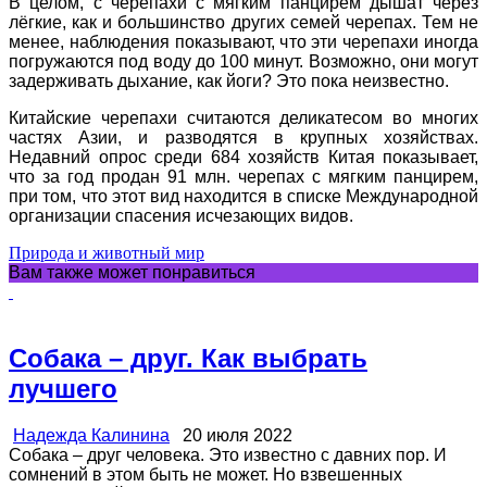
В целом, с черепахи с мягким панцирем дышат через
лёгкие, как и большинство других семей черепах. Тем не
менее, наблюдения показывают, что эти черепахи иногда
погружаются под воду до 100 минут. Возможно, они могут
задерживать дыхание, как йоги? Это пока неизвестно.
Китайские черепахи считаются деликатесом во многих
частях Азии, и разводятся в крупных хозяйствах.
Недавний опрос среди 684 хозяйств Китая показывает,
что за год продан 91 млн. черепах с мягким панцирем,
при том, что этот вид находится в списке Международной
организации спасения исчезающих видов.
Природа и животный мир
Вам также может понравиться
Собака – друг. Как выбрать
лучшего
Надежда Калинина
20 июля 2022
Собака – друг человека. Это известно с давних пор. И
сомнений в этом быть не может. Но взвешенных