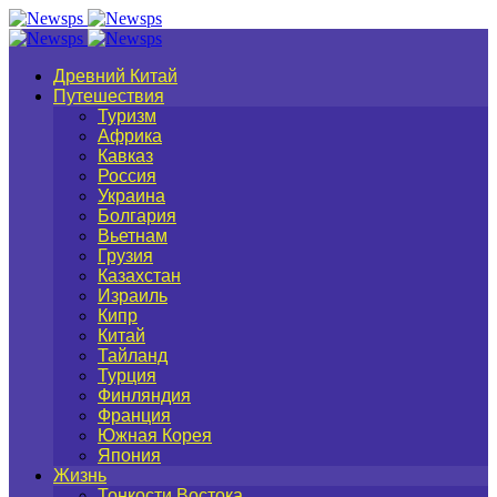
Древний Китай
Путешествия
Туризм
Африка
Кавказ
Россия
Украина
Болгария
Вьетнам
Грузия
Казахстан
Израиль
Кипр
Китай
Тайланд
Турция
Финляндия
Франция
Южная Корея
Япония
Жизнь
Тонкости Востока