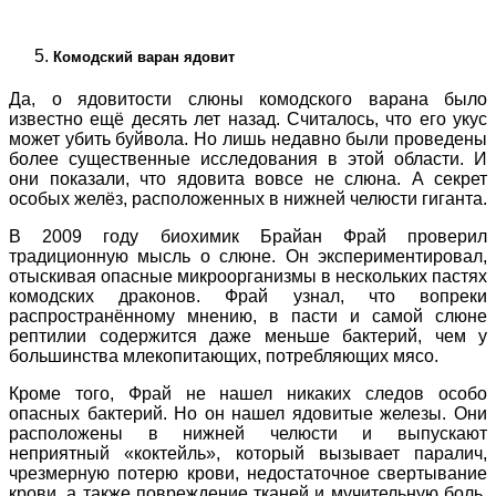
Комодский варан ядовит
Да, о ядовитости слюны комодского варана было
известно ещё десять лет назад. Считалось, что его укус
может убить буйвола. Но лишь недавно были проведены
более существенные исследования в этой области. И
они показали, что ядовита вовсе не слюна. А секрет
особых желёз, расположенных в нижней челюсти гиганта.
В 2009 году биохимик Брайан Фрай проверил
традиционную мысль о слюне. Он экспериментировал,
отыскивая опасные микроорганизмы в нескольких пастях
комодских драконов. Фрай узнал, что вопреки
распространённому мнению, в пасти и самой слюне
рептилии содержится даже меньше бактерий, чем у
большинства млекопитающих, потребляющих мясо.
Кроме того, Фрай не нашел никаких следов особо
опасных бактерий. Но он нашел ядовитые железы. Они
расположены в нижней челюсти и выпускают
неприятный «коктейль», который вызывает паралич,
чрезмерную потерю крови, недостаточное свертывание
крови, а также повреждение тканей и мучительную боль.