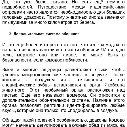
Да, это уже было сказано. Но есть ещё немного
подробностей. Путешествие между индонезийскими
островами часто является необходимостью для больших
голодных драконов. Поэтому животных иногда замечают
плывущими за много километров от берега.
Дополнительная система обоняния
И это ещё более интересно от того, что язык комодского
варана очень «талантлив» по части обоняния! И ни одно
тело, мёртвое оно или живое, не может быть в
безопасности, если комодос поблизости.
Змеи и многие ящерицы разветвляют языки, чтобы
уловить микроскопические частицы в воздухе. После
контакта с воздухом язык втягивается, и его
специфические зубцы вставляются в орган Якобсона
животного. Этот необычный орган расположен над
пастью. Ещё его называют вомером. Он относится к
дополнительной обонятельной системе. Наличие этого
органа позволяет рептилии идентифицировать любые
вкусы, которые она только что «подобрала» в воздухе.
Обладая такой полезной особенностью, драконы Комодо
могут начинать дегустировать вкусный обед из мяса на