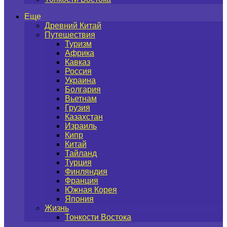
Еще
Древний Китай
Путешествия
Туризм
Африка
Кавказ
Россия
Украина
Болгария
Вьетнам
Грузия
Казахстан
Израиль
Кипр
Китай
Тайланд
Турция
Финляндия
Франция
Южная Корея
Япония
Жизнь
Тонкости Востока