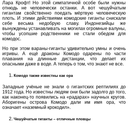
Лара Крофт! Но этой симпатичной особе были нужны
отнюдь не человечески останки. А вот чешуйчатым
гигантам свойственно поедать мёртвую человеческую
плоть. И этими действиями комодские гиганты снискали
себе весьма недобрую славу. Индонезийцы же
вынуждены устанавливать на могилах огромные валуны,
чтобы усопшие родственники не стали обедом для
комодос.
Но при этом вараны-гиганты удивительно умны и очень
игривы. А ещё драконы Комодо одарены по части
плавания на длинные дистанции, что делает их
опасными даже в воде. А теперь о том, что знают не все.
Комодо также известны как ора
Западные учёные не знали о гигантских рептилиях до
1912 года. Но известны людям они были задолго до того,
как наконец-то появились на «радарах» научных кругов.
Аборигены острова Комодо дали им имя ора, что
означает «наземный крокодил».
Чешуйчатые гиганты – отличные пловцы