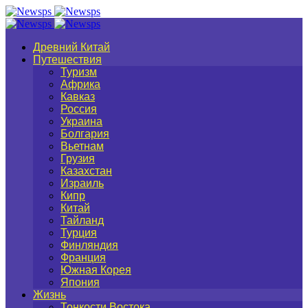
Древний Китай
Путешествия
Туризм
Африка
Кавказ
Россия
Украина
Болгария
Вьетнам
Грузия
Казахстан
Израиль
Кипр
Китай
Тайланд
Турция
Финляндия
Франция
Южная Корея
Япония
Жизнь
Тонкости Востока