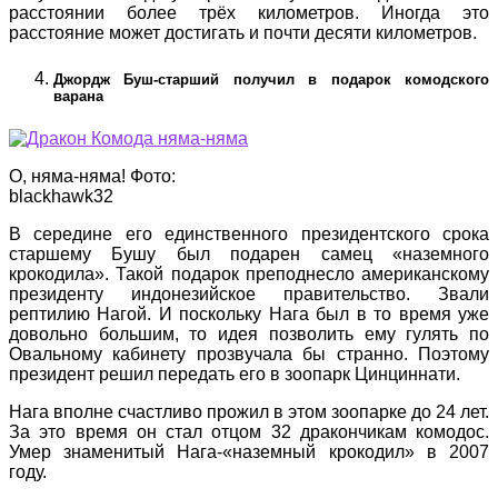
расстоянии более трёх километров. Иногда это
расстояние может достигать и почти десяти километров.
Джордж Буш-старший получил в подарок комодского
варана
О, няма-няма! Фото:
blackhawk32
В середине его единственного президентского срока
старшему Бушу был подарен самец «наземного
крокодила». Такой подарок преподнесло американскому
президенту индонезийское правительство. Звали
рептилию Нагой. И поскольку Нага был в то время уже
довольно большим, то идея позволить ему гулять по
Овальному кабинету прозвучала бы странно. Поэтому
президент решил передать его в зоопарк Цинциннати.
Нага вполне счастливо прожил в этом зоопарке до 24 лет.
За это время он стал отцом 32 дракончикам комодос.
Умер знаменитый Нага-«наземный крокодил» в 2007
году.