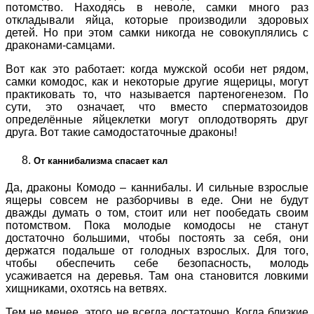
потомство. Находясь в неволе, самки много раз
откладывали яйца, которые производили здоровых
детей. Но при этом самки никогда не совокуплялись с
драконами-самцами.
Вот как это работает: когда мужской особи нет рядом,
самки комодос, как и некоторые другие ящерицы, могут
практиковать то, что называется партеногенезом. По
сути, это означает, что вместо сперматозоидов
определённые яйцеклетки могут оплодотворять друг
друга. Вот такие самодостаточные драконы!
От каннибализма спасает кал
Да, драконы Комодо – каннибалы. И сильные взрослые
ящеры совсем не разборчивы в еде. Они не будут
дважды думать о том, стоит или нет пообедать своим
потомством. Пока молодые комодосы не станут
достаточно большими, чтобы постоять за себя, они
держатся подальше от голодных взрослых. Для того,
чтобы обеспечить себе безопасность, молодь
усаживается на деревья. Там она становится ловкими
хищниками, охотясь на ветвях.
Тем не менее, этого не всегда достаточно. Когда близкие