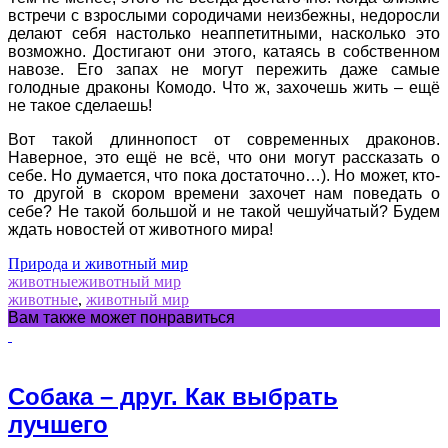
встречи с взрослыми сородичами неизбежны, недоросли
делают себя настолько неаппетитными, насколько это
возможно. Достигают они этого, катаясь в собственном
навозе. Его запах не могут пережить даже самые
голодные драконы Комодо. Что ж, захочешь жить – ещё
не такое сделаешь!
Вот такой длиннопост от современных драконов.
Наверное, это ещё не всё, что они могут рассказать о
себе. Но думается, что пока достаточно…). Но может, кто-
то другой в скором времени захочет нам поведать о
себе? Не такой большой и не такой чешуйчатый? Будем
ждать новостей от животного мира!
Природа и животный мир
животные
животный мир
животные
,
животный мир
Вам также может понравиться
Собака – друг. Как выбрать
лучшего