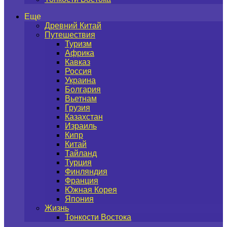
Еще
Древний Китай
Путешествия
Туризм
Африка
Кавказ
Россия
Украина
Болгария
Вьетнам
Грузия
Казахстан
Израиль
Кипр
Китай
Тайланд
Турция
Финляндия
Франция
Южная Корея
Япония
Жизнь
Тонкости Востока