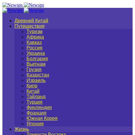
Древний Китай
Путешествия
Туризм
Африка
Кавказ
Россия
Украина
Болгария
Вьетнам
Грузия
Казахстан
Израиль
Кипр
Китай
Тайланд
Турция
Финляндия
Франция
Южная Корея
Япония
Жизнь
Тонкости Востока