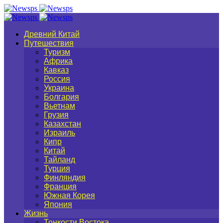
Древний Китай
Путешествия
Туризм
Африка
Кавказ
Россия
Украина
Болгария
Вьетнам
Грузия
Казахстан
Израиль
Кипр
Китай
Тайланд
Турция
Финляндия
Франция
Южная Корея
Япония
Жизнь
Тонкости Востока