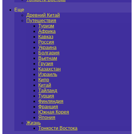
Еще
Древний Китай
Путешествия
Туризм
Африка
Кавказ
Россия
Украина
Болгария
Вьетнам
Грузия
Казахстан
Израиль
Кипр
Китай
Тайланд
Турция
Финляндия
Франция
Южная Корея
Япония
Жизнь
Тонкости Востока