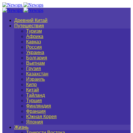
Древний Китай
Путешествия
Туризм
Африка
Кавказ
Россия
Украина
Болгария
Вьетнам
Грузия
Казахстан
Израиль
Кипр
Китай
Тайланд
Турция
Финляндия
Франция
Южная Корея
Япония
Жизнь
Тонкости Востока