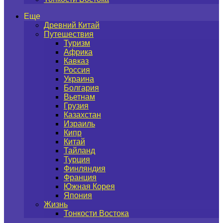
Еще
Древний Китай
Путешествия
Туризм
Африка
Кавказ
Россия
Украина
Болгария
Вьетнам
Грузия
Казахстан
Израиль
Кипр
Китай
Тайланд
Турция
Финляндия
Франция
Южная Корея
Япония
Жизнь
Тонкости Востока