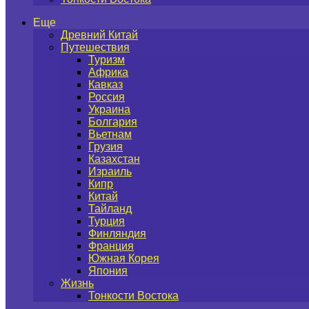
Еще
Древний Китай
Путешествия
Туризм
Африка
Кавказ
Россия
Украина
Болгария
Вьетнам
Грузия
Казахстан
Израиль
Кипр
Китай
Тайланд
Турция
Финляндия
Франция
Южная Корея
Япония
Жизнь
Тонкости Востока