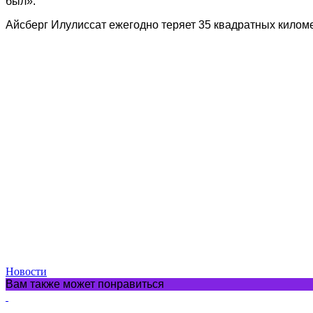
был».
Айсберг Илулиссат ежегодно теряет 35 квадратных километ
Новости
Вам также может понравиться