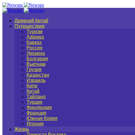
Древний Китай
Путешествия
Туризм
Африка
Кавказ
Россия
Украина
Болгария
Вьетнам
Грузия
Казахстан
Израиль
Кипр
Китай
Тайланд
Турция
Финляндия
Франция
Южная Корея
Япония
Жизнь
Тонкости Востока