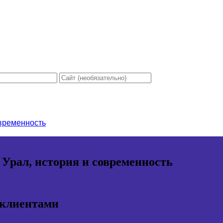
овременность
 Урал, история и современность
 клиентами