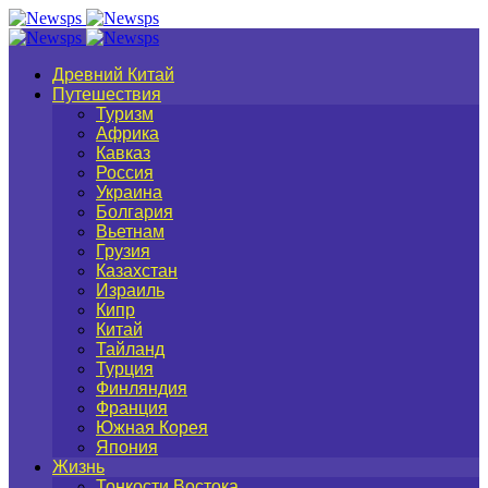
Древний Китай
Путешествия
Туризм
Африка
Кавказ
Россия
Украина
Болгария
Вьетнам
Грузия
Казахстан
Израиль
Кипр
Китай
Тайланд
Турция
Финляндия
Франция
Южная Корея
Япония
Жизнь
Тонкости Востока