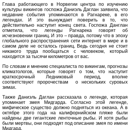
Глава работающего в Норвегии центра по изучению
культуры викингов госпожа Даниэль Даглан заявила, что
недавние события упоминаются в Рагнареке, в его
легендах. И это вынуждает поверить в то, что
действительно наступит конец света. Госпожа Данглан
отметила, что легенды Рагнарека говорят об
исчезновении границ. И это – правда, потому что в эпоху
глобального распространения сети интернет в мире и в
самом деле не осталось границ. Ведь сегодня не стоит
никакого труда пообщаться с человеком, который
находится за тысячи километров от вас.
По словам и мнению специалиста по викингам, прогнозы
климатологов, которые говорят о том, что наступит
краткосрочный Ледниковый период, вполне
соответствуют пророчествам о нескольких суровых
зимах.
Также Даниэль Даглан рассказала о легенде, которая
упоминает змея Мидгарда. Согласно этой легенде,
мифическое существо должно подняться из океана. А в
октябре этого года на калифорнийском пляже были
найдены две гигантские ленточные рыбы. И хотя рыбы
были мертвы, они подходят под описание змея по имени
Мидгард.