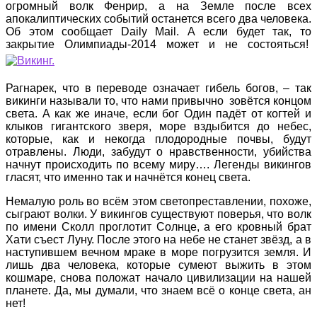
огромный волк Фенрир, а на Земле после всех
апокалиптических событий останется всего два человека.
Об этом сообщает Daily Mail. А если будет так, то
закрытие Олимпиады-2014 может и не состояться!
Рагнарек, что в переводе означает гибель богов, – так
викинги называли то, что нами привычно зовётся концом
света. А как же иначе, если бог Один падёт от когтей и
клыков гигантского зверя, море вздыбится до небес,
которые, как и некогда плодородные почвы, будут
отравлены. Люди, забудут о нравственности, убийства
начнут происходить по всему миру…. Легенды викингов
гласят, что именно так и начнётся конец света.
Немалую роль во всём этом светопреставлении, похоже,
сыграют волки. У викингов существуют поверья, что волк
по имени Сколл проглотит Солнце, а его кровный брат
Хати съест Луну. После этого на небе не станет звёзд, а в
наступившем вечном мраке в море погрузится земля. И
лишь два человека, которые сумеют выжить в этом
кошмаре, снова положат начало цивилизации на нашей
планете. Да, мы думали, что знаем всё о конце света, ан
нет!