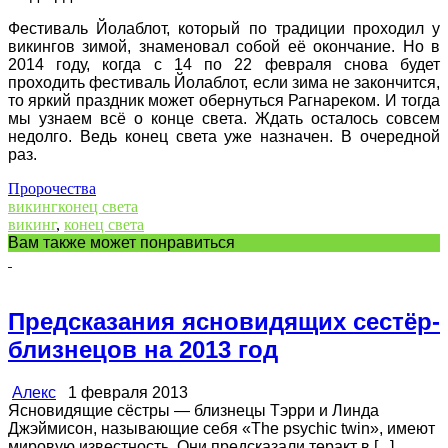
Фестиваль Йолаблот, который по традиции проходил у
викингов зимой, знаменовал собой её окончание. Но в
2014 году, когда с 14 по 22 февраля снова будет
проходить фестиваль Йолаблот, если зима не закончится,
то яркий праздник может обернуться Рагнареком. И тогда
мы узнаем всё о конце света. Ждать осталось совсем
недолго. Ведь конец света уже назначен. В очередной
раз.
Пророчества
викинг
конец света
викинг
,
конец света
Вам также может понравиться
Предсказания ясновидящих сестёр-
близнецов на 2013 год
Алекс
1 февраля 2013
Ясновидящие сёстры — близнецы Тэрри и Линда
Джэймисон, называющие себя «The psychic twin», имеют
мировую известность. Они предсказали теракт в [...]