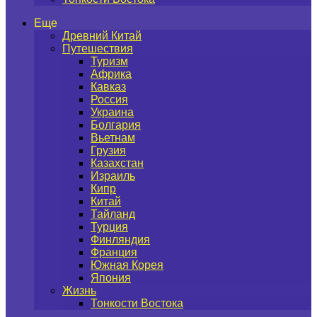
Еще
Древний Китай
Путешествия
Туризм
Африка
Кавказ
Россия
Украина
Болгария
Вьетнам
Грузия
Казахстан
Израиль
Кипр
Китай
Тайланд
Турция
Финляндия
Франция
Южная Корея
Япония
Жизнь
Тонкости Востока