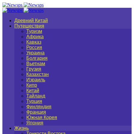
Древний Китай
Путешествия
Туризм
Африка
Кавказ
Россия
Украина
Болгария
Вьетнам
Грузия
Казахстан
Израиль
Кипр
Китай
Тайланд
Турция
Финляндия
Франция
Южная Корея
Япония
Жизнь
Тонкости Востока