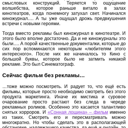
смысловых конструкций. Теряется то ощущение
волшебства, которое раньше витало в залах
кинотеатров, когда понемногу затухал свет. Начинался
киножурнал…. А ты уже ощущал дрожь предвкушения
встречи с новыми героями.
Тогда вместо рекламы был киножурнал в кинотеатре. И
этого было вполне достаточно. Да и не киножурналы это
были…. А порой качественные документалки, которые до
сих пор вспоминаются некоторым «любителям этого
интересного». После них же начиналось то Кино с
большой буквы, которое было не затмить никакой
рекламе. Это был Синематограф.
Сейчас фильм без рекламы…
…тоже можно посмотреть. И радует то, что ещё есть
фильмы, которые просто необходимо смотреть без этого
продукта маркетинга. Иначе их мистика и суровое
очарование просто растают без следа в череде
рекламных роликов. Особенно это касается талантливо
снятых хорроров. И
«Сонная лощина» – фильм
именно
из таких. Смотреть его и пересматривать можно
многократно. Но чтобы сделать это в располагающей
обстановке, надлежащего качества, да ещё и онлайн, то