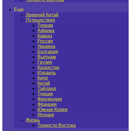
Еще
Древний Китай
Путешествия
Туризм
Африка
Кавказ
Россия
Украина
Болгария
Вьетнам
Грузия
Казахстан
Израиль
Кипр
Китай
Тайланд
Турция
Финляндия
Франция
Южная Корея
Япония
Жизнь
Тонкости Востока