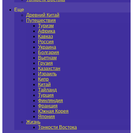
Еще
Древний Китай
Путешествия
Туризм
Африка
Кавказ
Россия
Украина
Болгария
Вьетнам
Грузия
Казахстан
Израиль
Кипр
Китай
Тайланд
Турция
Финляндия
Франция
Южная Корея
Япония
Жизнь
Тонкости Востока