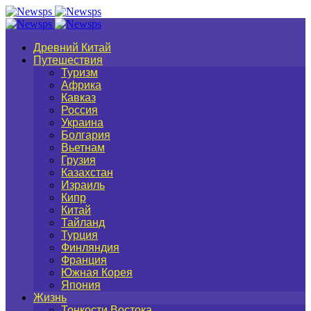
Древний Китай
Путешествия
Туризм
Африка
Кавказ
Россия
Украина
Болгария
Вьетнам
Грузия
Казахстан
Израиль
Кипр
Китай
Тайланд
Турция
Финляндия
Франция
Южная Корея
Япония
Жизнь
Тонкости Востока