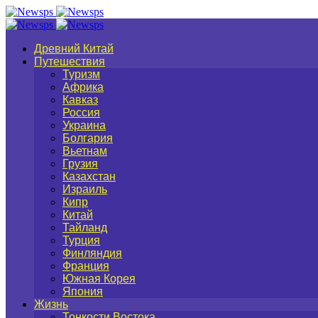
Древний Китай
Путешествия
Туризм
Африка
Кавказ
Россия
Украина
Болгария
Вьетнам
Грузия
Казахстан
Израиль
Кипр
Китай
Тайланд
Турция
Финляндия
Франция
Южная Корея
Япония
Жизнь
Тонкости Востока