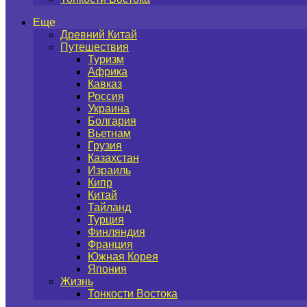
Еще
Древний Китай
Путешествия
Туризм
Африка
Кавказ
Россия
Украина
Болгария
Вьетнам
Грузия
Казахстан
Израиль
Кипр
Китай
Тайланд
Турция
Финляндия
Франция
Южная Корея
Япония
Жизнь
Тонкости Востока