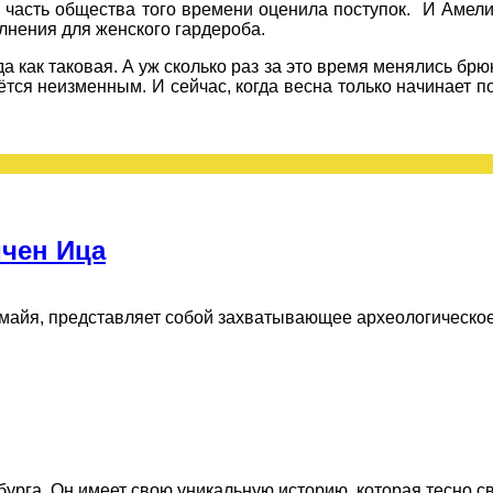
часть общества того времени оценила поступок. И Амели
лнения для женского гардероба.
 как таковая. А уж сколько раз за это время менялись брюк
ся неизменным. И сейчас, когда весна только начинает п
ичен Ица
майя, представляет собой захватывающее археологическое
рга. Он имеет свою уникальную историю, которая тесно свя