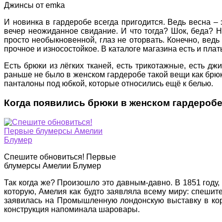
Джинсы от emka
И новинка в гардеробе всегда пригодится. Ведь весна – 
вечер неожиданное свидание. И что тогда? Шок, беда? Нет
просто необыкновенной, глаз не оторвать. Конечно, вед
прочное и износостойкое. В каталоге магазина есть и плат
Есть брюки из лёгких тканей, есть трикотажные, есть 
раньше не было в женском гардеробе такой вещи как брюк
панталоны под юбкой, которые относились ещё к белью.
Когда появились брюки в женском гардероб
Спешите обновиться! Первые
блумерсы Амелии Блумер
Так когда же? Произошло это давным-давно. В 1851 году
которую, Амелия как будто заявляла всему миру: спешит
заявилась на Промышленную лондонскую выставку в коро
конструкция напоминала шаровары.