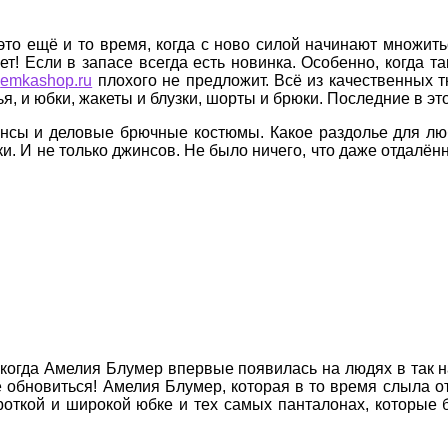
это ещё и то время, когда с ново силой начинают множит
! Если в запасе всегда есть новинка. Особенно, когда так
ь
emkashop.ru
плохого не предложит. Всё из качественных тк
ья, и юбки, жакеты и блузки, шорты и брюки. Последние в э
джинсы и деловые брючные костюмы. Какое раздолье для л
и. И не только джинсов. Не было ничего, что даже отдалён
е
, когда Амелия Блумер впервые появилась на людях в так
е обновиться! Амелия Блумер, которая в то время слыла о
ткой и широкой юбке и тех самых панталонах, которые 