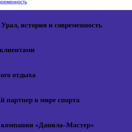
овременность
 Урал, история и современность
 клиентами
ного отдыха
 партнер в мире спорта
т компании «Данила–Мастер»