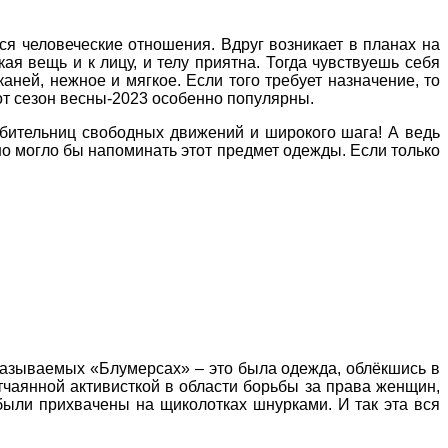
ься человеческие отношения. Вдруг возникает в планах на
ая вещь и к лицу, и телу приятна. Тогда чувствуешь себя
аней, нежное и мягкое. Если того требует назначение, то
тот сезон весны-2023 особенно популярны.
юбительниц свободных движений и широкого шага! А ведь
но могло бы напоминать этот предмет одежды. Если только
 называемых «Блумерсах» – это была одежда, облёкшись в
тчаянной активисткой в области борьбы за права женщин,
были прихвачены на щиколотках шнурками. И так эта вся