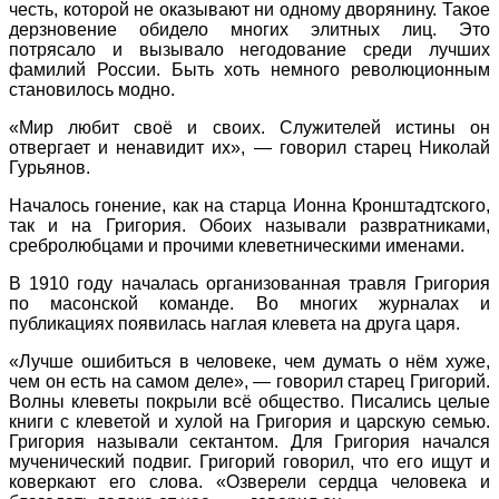
честь, которой не оказывают ни одному дворянину. Такое
дерзновение обидело многих элитных лиц. Это
потрясало и вызывало негодование среди лучших
фамилий России. Быть хоть немного революционным
становилось модно.
«Мир любит своё и своих. Служителей истины он
отвергает и ненавидит их», — говорил старец Николай
Гурьянов.
Началось гонение, как на старца Ионна Кронштадтского,
так и на Григория. Обоих называли развратниками,
сребролюбцами и прочими клеветническими именами.
В 1910 году началась организованная травля Григория
по масонской команде. Во многих журналах и
публикациях появилась наглая клевета на друга царя.
«Лучше ошибиться в человеке, чем думать о нём хуже,
чем он есть на самом деле», — говорил старец Григорий.
Волны клеветы покрыли всё общество. Писались целые
книги с клеветой и хулой на Григория и царскую семью.
Григория называли сектантом. Для Григория начался
мученический подвиг. Григорий говорил, что его ищут и
коверкают его слова. «Озверели сердца человека и