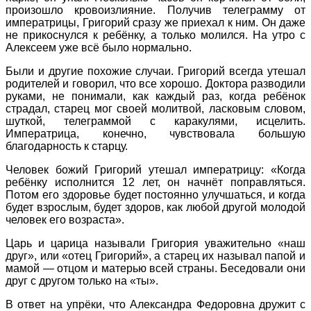
произошло кровоизлияние. Получив телеграмму от
императрицы, Григорий сразу же приехал к ним. Он даже
не прикоснулся к ребёнку, а только молился. На утро с
Алексеем уже всё было нормально.
Были и другие похожие случаи. Григорий всегда утешал
родителей и говорил, что все хорошо. Доктора разводили
руками, не понимали, как каждый раз, когда ребёнок
страдал, старец мог своей молитвой, ласковым словом,
шуткой, телеграммой с каракулями, исцелить.
Императрица, конечно, чувствовала большую
благодарность к старцу.
Человек божий Григорий утешал императрицу: «Когда
ребёнку исполнится 12 лет, он начнёт поправляться.
Потом его здоровье будет постоянно улучшаться, и когда
будет взрослым, будет здоров, как любой другой молодой
человек его возраста».
Царь и царица называли Григория уважительно «наш
друг», или «отец Григорий», а старец их называл папой и
мамой — отцом и матерью всей страны. Беседовали они
друг с другом только на «ты».
В ответ на упрёки, что Александра Федоровна дружит с