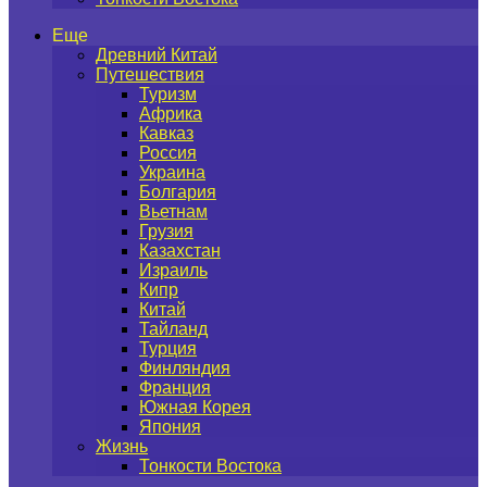
Еще
Древний Китай
Путешествия
Туризм
Африка
Кавказ
Россия
Украина
Болгария
Вьетнам
Грузия
Казахстан
Израиль
Кипр
Китай
Тайланд
Турция
Финляндия
Франция
Южная Корея
Япония
Жизнь
Тонкости Востока