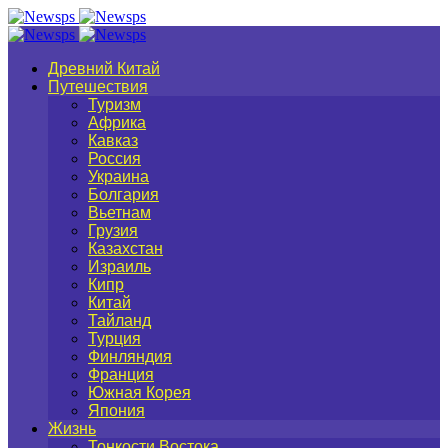
Древний Китай
Путешествия
Туризм
Африка
Кавказ
Россия
Украина
Болгария
Вьетнам
Грузия
Казахстан
Израиль
Кипр
Китай
Тайланд
Турция
Финляндия
Франция
Южная Корея
Япония
Жизнь
Тонкости Востока