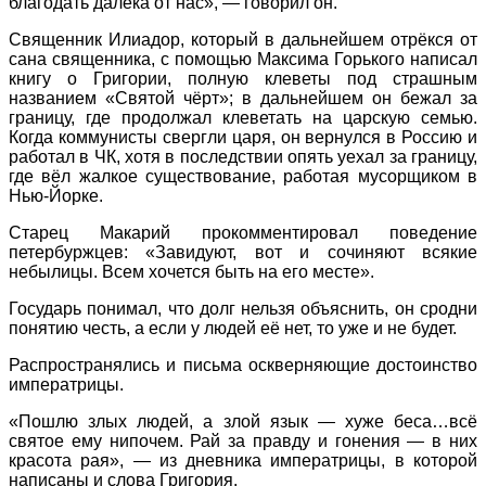
благодать далека от нас», — говорил он.
Священник Илиадор, который в дальнейшем отрёкся от
сана священника, с помощью Максима Горького написал
книгу о Григории, полную клеветы под страшным
названием «Святой чёрт»; в дальнейшем он бежал за
границу, где продолжал клеветать на царскую семью.
Когда коммунисты свергли царя, он вернулся в Россию и
работал в ЧК, хотя в последствии опять уехал за границу,
где вёл жалкое существование, работая мусорщиком в
Нью-Йорке.
Старец Макарий прокомментировал поведение
петербуржцев: «Завидуют, вот и сочиняют всякие
небылицы. Всем хочется быть на его месте».
Государь понимал, что долг нельзя объяснить, он сродни
понятию честь, а если у людей её нет, то уже и не будет.
Распространялись и письма оскверняющие достоинство
императрицы.
«Пошлю злых людей, а злой язык — хуже беса…всё
святое ему нипочем. Рай за правду и гонения — в них
красота рая», — из дневника императрицы, в которой
написаны и слова Григория.