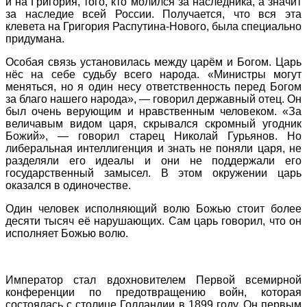
и на Григория, того, кто молился за наследника, а значит
за наследие всей России. Получается, что вся эта
клевета на Григория Распутина-Нового, была специально
придумана.
Особая связь установилась между царём и Богом. Царь
нёс на себе судьбу всего народа. «Министры могут
меняться, но я один несу ответственность перед Богом
за благо нашего народа», — говорил державный отец. Он
был очень верующим и нравственным человеком. «За
величавым видом царя, скрывался скромный угодник
Божий», — говорил старец Николай Гурьянов. Но
либеральная интеллигенция и знать не поняли царя, не
разделяли его идеалы и они не поддержали его
государственный замысел. В этом окружении царь
оказался в одиночестве.
Один человек исполняющий волю Божью стоит более
десяти тысяч её нарушающих. Сам царь говорил, что он
исполняет Божью волю.
Император стал вдохновителем Первой всемирной
конференции по предотвращению войн, которая
состоялась с столице Голландии в 1899 году. Он первым