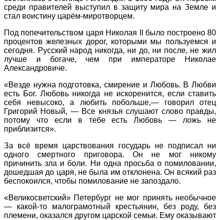
среди правителей выступил в защиту мира на Земле и
стал воистину царём-миротворцем.
Под попечительством царя Николая II было построено 80
процентов железных дорог, которыми мы пользуемся и
сегодня. Русский народ никогда, ни до, ни после, не жил
лучше и богаче, чем при императоре Николае
Александровиче.
«Везде нужна подготовка, смирение и Любовь. В Любви
есть Бог. Любовь никогда не искоренится, если ставить
себя невысоко, а любить побольше,— говорил отец
Григорий Новый, — Все князья слушают слово правды,
потому что если в тебе есть Любовь — ложь не
приблизится».
За всё время царствования государь не подписал ни
одного смертного приговора. Он не мог никому
причинить зла и боли. Ни одна просьба о помиловании,
дошедшая до царя, не была им отклонена. Он всякий раз
беспокоился, чтобы помилование не запоздало.
«Великосветский» Петербург не мог принять необычное
— какой-то малограмотный крестьянин, без роду, без
племени, оказался другом царской семьи. Ему оказывают