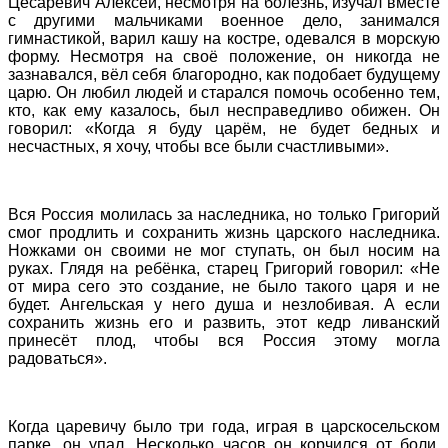
Цесаревич Алексей, несмотря на болезнь, изучал вместе
с другими мальчиками военное дело, занимался
гимнастикой, варил кашу на костре, одевался в морскую
форму. Несмотря на своё положение, он никогда не
зазнавался, вёл себя благородно, как подобает будущему
царю. Он любил людей и старался помочь особенно тем,
кто, как ему казалось, был несправедливо обижен. Он
говорил: «Когда я буду царём, не будет бедных и
несчастных, я хочу, чтобы все были счастливыми».
Вся Россия молилась за наследника, но только Григорий
смог продлить и сохранить жизнь царского наследника.
Ножками он своими не мог ступать, он был носим на
руках. Глядя на ребёнка, старец Григорий говорил: «Не
от мира сего это создание, не было такого царя и не
будет. Ангельская у него душа и незлобивая. А если
сохранить жизнь его и развить, этот кедр ливанский
принесёт плод, чтобы вся Россия этому могла
радоваться».
Когда царевичу было три года, играя в царскосельском
парке, он упал. Несколько часов он корчился от боли,