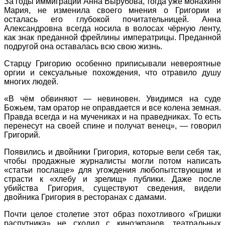
За годы иммиграции Анна Вырубова, тогда уже монахиня
Мария, не изменила своего мнения о Григории и
осталась его глубокой почитательницей. Анна
Александровна всегда носила в волосах чёрную ленту,
как знак преданной фрейлины императрицы. Преданной
подругой она оставалась всю свою жизнь.
Старцу Григорию особенно приписывали невероятные
оргии и сексуальные похождения, что отравило душу
многих людей.
«В чём обвиняют — невиновен. Увидимся на суде
Божьем, там оратор не оправдается и все колена земная.
Правда всегда и на мучениках и на праведниках. То есть
перенесут на своей спине и получат венец», — говорил
Григорий.
Появились и двойники Григория, которые вели себя так,
чтобы продажные журналисты могли потом написать
«статьи послаще» для угождения любопытствующим и
страсти к «хлебу и зрелищ» публики. Даже после
убийства Григория, существуют сведения, видели
двойника Григория в ресторанах с дамами.
Почти целое столетие этот образ похотливого «Гришки
распутника» не сходил с киноэкранов, театральных