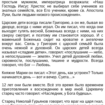
простым мужиком, императрица возражала: «Наш
Господь Иисус Христос не выбирал себе учеников из
знатных семейств, все Его ученики, кроме св. Апостола
Луки, были людьми низкого происхождения».
Царские дети всегда писали Григорию, а он же, бывая во
дворце, всегда с ними играл. Он им писал, что когда они
выходят гулять весной, Боженька всегда с ними, на них
сверху смотрит, и поэтому им становится хорошо. И с
маменькой Боженька сидит на кроватке и ангелочки
вокруг вас. Связь у Григория с царской семьёй была
очень нежной и духовной. Он царских детей всегда
называл «сладкие детки», говорил: «послушание — небо,
а непослушание — земля». Учил детей духовной любви,
скромности, послушанию, тишине и мудрости. Всегда
говорил, что Бог — Любовь.
Княжне Марии он писал: «Этот день, как устроен? Только
начинается день — вот и вечер. Суета…»
12 лет они были вместе. Всё это время было временем
приготовления к восхождению в мир иной. Царевичу
старец часто говорил: «Наследник, у Бога будешь».
Старец Николай Гурьянов говорит, что враг на царя гнал,