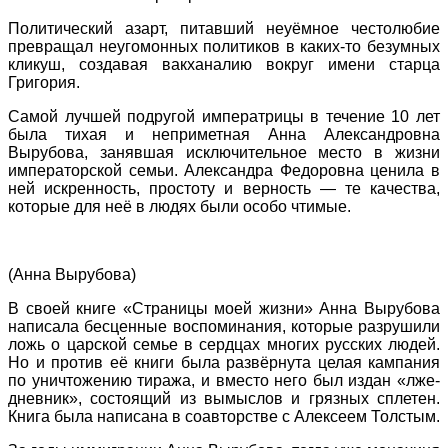
Политический азарт, питавший неуёмное честолюбие
превращал неугомонных политиков в каких-то безумных
кликуш, создавая вакханалию вокруг имени старца
Григория.
Самой лучшей подругой императрицы в течение 10 лет
была тихая и неприметная Анна Александровна
Вырубова, занявшая исключительное место в жизни
императорской семьи. Александра Федоровна ценила в
ней искренность, простоту и верность — те качества,
которые для неё в людях были особо чтимые.
(Анна Вырубова)
В своей книге «Страницы моей жизни» Анна Вырубова
написала бесценные воспоминания, которые разрушили
ложь о царской семье в сердцах многих русских людей.
Но и против её книги была развёрнута целая кампания
по уничтожению тиража, и вместо него был издан «лже-
дневник», состоящий из вымыслов и грязных сплетен.
Книга была написана в соавторстве с Алексеем Толстым.