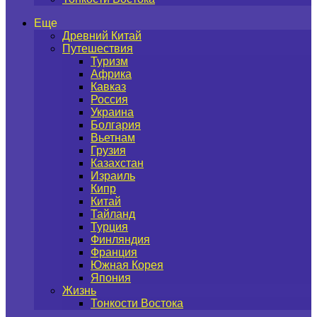
Еще
Древний Китай
Путешествия
Туризм
Африка
Кавказ
Россия
Украина
Болгария
Вьетнам
Грузия
Казахстан
Израиль
Кипр
Китай
Тайланд
Турция
Финляндия
Франция
Южная Корея
Япония
Жизнь
Тонкости Востока