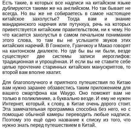
Есть такие, в которых все надписи на китайском языке
дублируются такими же на английском. Но так бывает не
всегда. Но вы же не собираетесь в самое настоящее
китайское захолустье? Тогда вам и знание
мандаринского наречия или путунхуа, речь на которых
приветствуется китайским правительством, ни к чему. Но
что касается захолустья в самом печальном понимании
этого слова, то там вы не услышите звуков этих
китайских наречий. В Гонконге, Гуанчжоу и Макао говорят
на кантонском диалекте. Но где бы вы ни были, везде
существуют две системы записи иероглифов:
традиционная и упрощённая. И если вы не ставите себе
целью прочтение старинных китайских манускриптов, то
второй вам вполне хватит.
Для благополучного и приятного путешествия по Китаю
вам нужно заранее обзавестись таким приложением для
вашего смартфона как Waygo. Оно поможет вам не
только в поликлинике, а буквально везде. И ему не нужен
Интернет, который, к слову, в Китае очень дорого стоит.
Эта замечательная программка способна без него, но с
помощью обычной камеры переводить любые надписи.
Поэтому это ещё одно название к списку из того, что
нужно знать перед путешествием в Китай.