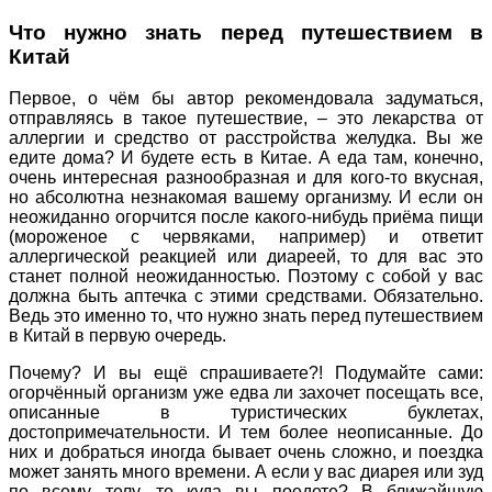
Что нужно знать перед путешествием в
Китай
Первое, о чём бы автор рекомендовала задуматься,
отправляясь в такое путешествие, – это лекарства от
аллергии и средство от расстройства желудка. Вы же
едите дома? И будете есть в Китае. А еда там, конечно,
очень интересная разнообразная и для кого-то вкусная,
но абсолютна незнакомая вашему организму. И если он
неожиданно огорчится после какого-нибудь приёма пищи
(мороженое с червяками, например) и ответит
аллергической реакцией или диареей, то для вас это
станет полной неожиданностью. Поэтому с собой у вас
должна быть аптечка с этими средствами. Обязательно.
Ведь это именно то, что нужно знать перед путешествием
в Китай в первую очередь.
Почему? И вы ещё спрашиваете?! Подумайте сами:
огорчённый организм уже едва ли захочет посещать все,
описанные в туристических буклетах,
достопримечательности. И тем более неописанные. До
них и добраться иногда бывает очень сложно, и поездка
может занять много времени. А если у вас диарея или зуд
по всему телу, то куда вы поедете? В ближайшую