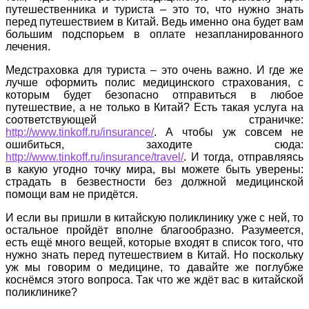
путешественника и туриста – это то, что нужно знать
перед путешествием в Китай. Ведь именно она будет вам
большим подспорьем в оплате незапланированного
лечения.
Медстраховка для туриста – это очень важно. И где же
лучше оформить полис медицинского страхования, с
которым будет безопасно отправиться в любое
путешествие, а не только в Китай? Есть такая услуга на
соответствующей страничке:
http://www.tinkoff.ru/insurance/
. А чтобы уж совсем не
ошибиться, заходите сюда:
http://www.tinkoff.ru/insurance/travel/
. И тогда, отправляясь
в какую угодно точку мира, вы можете быть уверены:
страдать в безвестности без должной медицинской
помощи вам не придётся.
И если вы пришли в китайскую поликлинику уже с ней, то
остальное пройдёт вполне благообразно. Разумеется,
есть ещё много вещей, которые входят в список того, что
нужно знать перед путешествием в Китай. Но поскольку
уж мы говорим о медицине, то давайте же поглубже
коснёмся этого вопроса. Так что же ждёт вас в китайской
поликлинике?