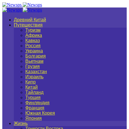
Древний Китай
Путешествия
Туризм
Африка
Кавказ
Россия
Украина
Болгария
Вьетнам
Грузия
Казахстан
Израиль
Кипр
Китай
Тайланд
Турция
Финляндия
Франция
Южная Корея
Япония
Жизнь
Тонкости Востока