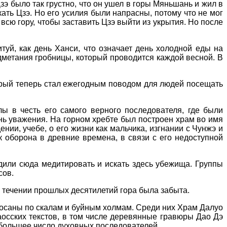
зэ было так грустно, что он ушел в горы Мяньшань и жил в
ать Цзэ. Но его усилия были напрасны, потому что не мог
всю гору, чтобы заставить Цзэ выйти из укрытия. Но после
туй, как день Ханси, что означает день холодной еды на
дметания гробницы, который проводится каждой весной. В
торый теперь стал ежегодным поводом для людей посещать
ы в честь его самого верного последователя, где были
ань уважения. На горном хребте был построен храм во имя
ии, учебе, о его жизни как мальчика, изгнании с Чунжэ и
к оборона в древние времена, в связи с его недоступной
дили сюда медитировать и искать здесь убежища. Группы
сов.
 течении прошлых десятилетий гора была забыта.
росаны по скалам и буйным холмам. Среди них Храм Далуо
осских текстов, в том числе деревянные гравюры Дао Дэ
 большее число духовных последователей.