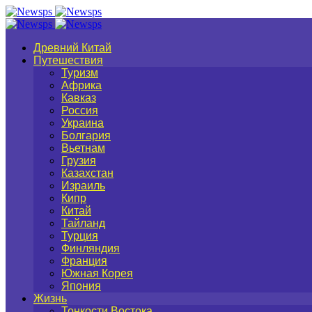
Древний Китай
Путешествия
Туризм
Африка
Кавказ
Россия
Украина
Болгария
Вьетнам
Грузия
Казахстан
Израиль
Кипр
Китай
Тайланд
Турция
Финляндия
Франция
Южная Корея
Япония
Жизнь
Тонкости Востока