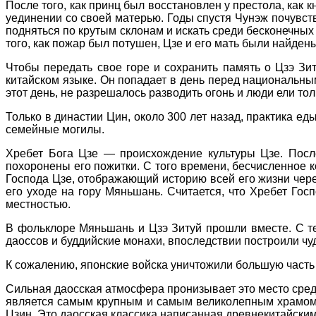
После того, как принц был восстановлен у престола, как 
уединении со своей матерью. Годы спустя Чунэж почувств
подняться по крутым склонам и искать среди бесконечных 
того, как пожар был потушен, Цзе и его мать были найден
Чтобы передать свое горе и сохранить память о Цзэ Зит
китайском языке. Он попадает в день перед национальны
этот день, не разрешалось разводить огонь и люди ели то
Только в династии Цин, около 300 лет назад, практика 
семейные могилы.
Хребет Бога Цзе — происхождение культуры Цзе. После
похоронены его пожитки. С того времени, бесчисленное к
Господа Цзе, отображающий историю всей его жизни через
его уходе на гору Мяньшань. Считается, что Хребет Гос
местностью.
В фольклоре Мяньшань и Цзэ Зитуй прошли вместе. С те
даоссов и буддийские монахи, впоследствии построили ч
К сожалению, японские войска уничтожили большую часть
Сильная даосская атмосфера пронизывает это место сред
является самым крупным и самым великолепным храмом н
Цзин. Это даосская классика написанная древнекитайски