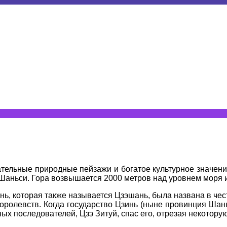
ательные природные пейзажи и богатое культурное значен
 Шаньси. Гора возвышается 2000 метров над уровнем моря 
, которая также называется Цзэшань, была названа в чест
королевств. Когда государство Цзинь (ныне провинция Шань
ных последователей, Цзэ Зитуй, спас его, отрезая некоторую