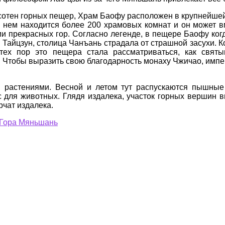
сотен горных пещер, Храм Баофу расположен в крупнейш
в нем находится более 200 храмовых комнат и он может 
ии прекрасных гор. Согласно легенде, в пещере Баофу ког
 Тайцзун, столица Чанъань страдала от страшной засухи. 
ех пор это пещера стала рассматриваться, как святы
е. Чтобы выразить свою благодарность монаху Чжичао, имп
растениями. Весной и летом тут распускаются пышные 
с для животных. Глядя издалека, участок горных вершин в
рчат издалека.