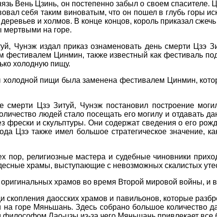
князь Вень Цзинь, он постепенно забыл о своем спасителе. Ц
овал себя таким виноватым, что он пошел в глубь горы иск
деревьев и холмов. В конце концов, король приказал сжечь 
ы мертвыми на горе.
уй, Чунэж издал приказ ознаменовать день смерти Цзэ Зи
м фестивалем Цинмин, также известный как фестиваль по
лько холодную пищу.
еды холодной пищи была заменена фестивалем Цинмин, ко
 смерти Цзэ Зитуй, Чунэж постановил построение могил
оличество людей стало посещать его могилу и отдавать д
 фрески и скульптуры. Они содержат сведения о его рожден
пода Цзэ также имел большое стратегическое значение, ка
х пор, религиозные мастера и судебные чиновники прихо
удесные храмы, выступающие с невозможных скалистых уте
 оригинальных храмов во время Второй мировой войны, и в
и скопления даосских храмов и павильонов, которые разб
а горе Мяньшань. Здесь собрано большое количество да
м философом Лао-цзы из-за чего Мяньшань привлекает все