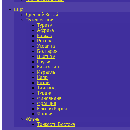
Еще
Древний Китай
Путешествия
Туризм
Африка
Кавказ
Россия
Украина
Болгария
Вьетнам
Грузия
Казахстан
Израиль
Кипр
Китай
Тайланд
Турция
Финляндия
Франция
Южная Корея
Япония
Жизнь
Тонкости Востока