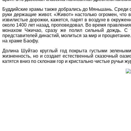
Буддийские храмы также добрались до Мяньшань. Среди 
руки держащие живот. «Живот» настолько огромен, что 
извилистые дорожки, кажется, парят в воздухе в окружен
около 1400 лет назад, проповедовал. Во время правления
монахом Чжичао, сразу же полил сильный дождь. С т
представителей династий, молиться за мир и процветани
на храме Баофу.
Долина Шуйтао круглый год покрыта густыми зелеными 
жизненность, но и создает естественный сказочный оази
катятся вниз по склонам гор и кристально чистые ручьи жу