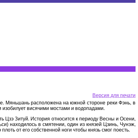
Версия для печати
ие. Мяньшань расположена на южной стороне реки Фэнь, в
и изобилует висячими мостами и водопадами.
ь Цзэ Зитуй. История относится к периоду Весны и Осени,
си) находилось в смятении, один из князей Цзинь, Чунэж,
 плоть от его собственной ноги чтобы князь смог поесть.