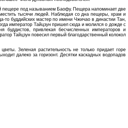
ей пещере под называнием Баофу. Пещера напоминает две
вместить тысячи людей. Наблюдая со дна пещеры, храм и
да-то буддийских мастер по имени Чжичао в династии Тан,
Когда император Тайцзун пришел сюда и молился о дожде с
ня буддистов, привлекая бесчисленных императоров и
ератор Тайцзун повесил первый благодарственный колокол
цветы. Зеленая растительность не только придает горе
ыходит далеко за горизонт. Десятки каскадных водопадов