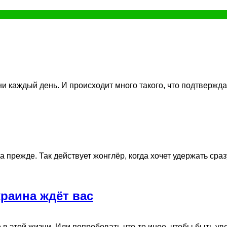
и каждый день. И происходит много такого, что подтверждает
а прежде. Так действует жонглёр, когда хочет удержать сразу
раина ждёт вас
в этой жизни. Или попробовать что-то иное, чтобы быть увер