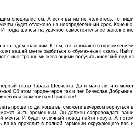
оящим специалистом. А если вы им не являетесь, то пиши
 мечты будет отложено на неопределённый срок. Конечно,
. И тогда шансы на удачное самостоятельное заполнение
ться к людям знающим. К тем, кто занимаются оформлением
озволят вашей мечте разбиться о «бумажные» скалы. Найти
тают с иностранными желающими получить киевский вид из
перный театр Тараса Шевченко. Да и мало ли, что может
ежья! Об этом городе-герое так и пел Вячеслав Добрынин.
улицей или знаменитым Привозом!
лать проще тогда, когда вы сможете вечерком вернуться в
 не может быть временным. Он должен сопровождать ваши
ой мечты. И будет отличный повод найти новую. А потом
ть ваша проходит в полной гармонии окружающего вас и