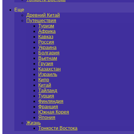
Еще
Древний Китай
Путешествия
Туризм
Африка
Кавказ
Россия
Украина
Болгария
Вьетнам
Грузия
Казахстан
Израиль
Кипр
Китай
Тайланд
Турция
Финляндия
Франция
Южная Корея
Япония
Жизнь
Тонкости Востока