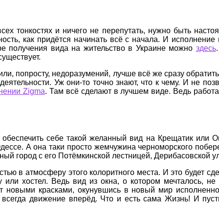
сех тонкостях и ничего не перепутать, нужно быть наст
ость, как придётся начинать всё с начала. И исполнение
ре получения вида на жительство в Украине можно
здесь
существует.
ли, попросту, недоразумений, лучше всё же сразу обрати
еятельности. Уж они-то точно знают, что к чему. И не п
нении Zigma
. Там всё сделают в лучшем виде. Ведь рабо
 обеспечить себе такой желанный вид на Крещатик или О
Одессе. А она таки просто жемчужина черноморского побер
ный город с его Потёмкинской лестницей, Дерибасовской 
тью в атмосферу этого колоритного места. И это будет сде
у или хостел. Ведь вид из окна, о котором мечталось,
ет новыми красками, окунувшись в новый мир исполненн
 всегда движение вперёд. Что и есть сама Жизнь! И пус