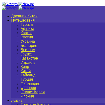
Древний Китай
Путешествия
Туризм
Африка
Кавказ
Россия
Украина
Болгария
Вьетнам
Грузия
Казахстан
Израиль
Кипр
Китай
Тайланд
Турция
Финляндия
Франция
Южная Корея
Япония
Жизнь
Тонкости Востока