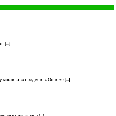
 [...]
 множество предметов. Он тоже [...]
енным, здесь ли и [...]