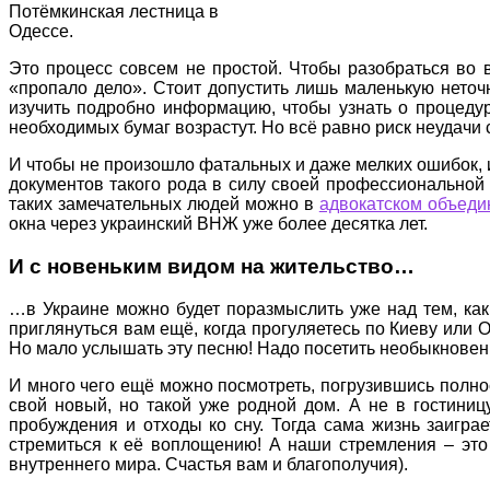
Потёмкинская лестница в
Одессе.
Это процесс совсем не простой. Чтобы разобраться во в
«пропало дело». Стоит допустить лишь маленькую неточн
изучить подробно информацию, чтобы узнать о процеду
необходимых бумаг возрастут. Но всё равно риск неудачи 
И чтобы не произошло фатальных и даже мелких ошибок, и
документов такого рода в силу своей профессиональной д
таких замечательных людей можно в
адвокатском объеди
окна через украинский ВНЖ уже более десятка лет.
И с новеньким видом на жительство…
…в Украине можно будет поразмыслить уже над тем, как
приглянуться вам ещё, когда прогуляетесь по Киеву или 
Но мало услышать эту песню! Надо посетить необыкновен
И много чего ещё можно посмотреть, погрузившись полнос
свой новый, но такой уже родной дом. А не в гостиниц
пробуждения и отходы ко сну. Тогда сама жизнь заигра
стремиться к её воплощению! А наши стремления – это
внутреннего мира. Счастья вам и благополучия).