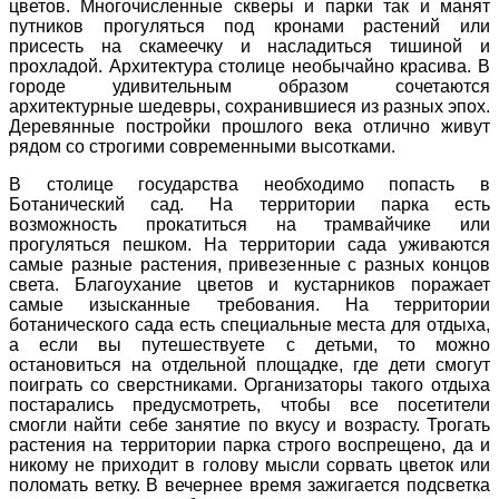
цветов. Многочисленные скверы и парки так и манят
путников прогуляться под кронами растений или
присесть на скамеечку и насладиться тишиной и
прохладой. Архитектура столице необычайно красива. В
городе удивительным образом сочетаются
архитектурные шедевры, сохранившиеся из разных эпох.
Деревянные постройки прошлого века отлично живут
рядом со строгими современными высотками.
В столице государства необходимо попасть в
Ботанический сад. На территории парка есть
возможность прокатиться на трамвайчике или
прогуляться пешком. На территории сада уживаются
самые разные растения, привезенные с разных концов
света. Благоухание цветов и кустарников поражает
самые изысканные требования. На территории
ботанического сада есть специальные места для отдыха,
а если вы путешествуете с детьми, то можно
остановиться на отдельной площадке, где дети смогут
поиграть со сверстниками. Организаторы такого отдыха
постарались предусмотреть, чтобы все посетители
смогли найти себе занятие по вкусу и возрасту. Трогать
растения на территории парка строго воспрещено, да и
никому не приходит в голову мысли сорвать цветок или
поломать ветку. В вечернее время зажигается подсветка