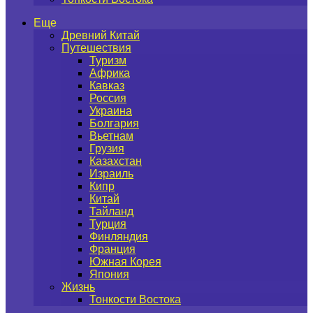
Еще
Древний Китай
Путешествия
Туризм
Африка
Кавказ
Россия
Украина
Болгария
Вьетнам
Грузия
Казахстан
Израиль
Кипр
Китай
Тайланд
Турция
Финляндия
Франция
Южная Корея
Япония
Жизнь
Тонкости Востока