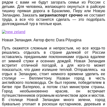
рядом с вами не будут загорать семьи из России с
детьми. Для человека, желающего окунуться в райскую
тишину прямая дорога в Бразилию, Перу или Новую
Зеландию. Заказать
загранпаспорт срочно
не составит
труда, а все что останется сделать — это подобрать
долгожданный тур в теплые края.
Новая Зеландия. Автор фото: Dara Pilyugina
Путь окажется сложным и непростым, но все когда-то
решались отдыхать в стране далекой от России
оставались преданными поклонниками отдыха вдалеке
от зимней стужи и осенних дождей. Новая Зеландия
встретит отличной погодой, а для кого-то может
показаться, что даже излишне теплой. Отправляясь на
отдых в Зеландию, стоит немного времени уделить ее
столице — Веллингтону. Назван город в честь
английского полководца. Он был героем, победителем в
битве при Ватерлоо, а потом стал министром страны.
Город необыкновенно красив, он встречает
путешественников огромным количеством арок и мостов.
В столице Новой Зеландии много зелени, город
буквально утопает в роскоши кустарников, деревьев и