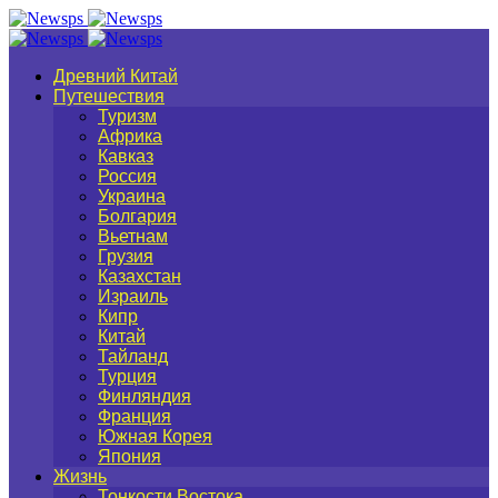
Древний Китай
Путешествия
Туризм
Африка
Кавказ
Россия
Украина
Болгария
Вьетнам
Грузия
Казахстан
Израиль
Кипр
Китай
Тайланд
Турция
Финляндия
Франция
Южная Корея
Япония
Жизнь
Тонкости Востока