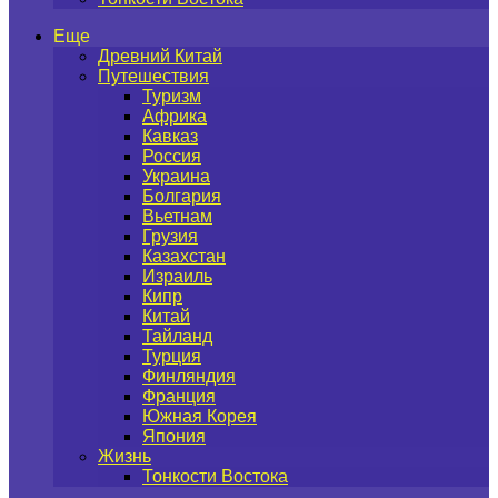
Еще
Древний Китай
Путешествия
Туризм
Африка
Кавказ
Россия
Украина
Болгария
Вьетнам
Грузия
Казахстан
Израиль
Кипр
Китай
Тайланд
Турция
Финляндия
Франция
Южная Корея
Япония
Жизнь
Тонкости Востока