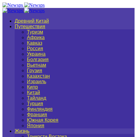
Древний Китай
Путешествия
Туризм
Африка
Кавказ
Россия
Украина
Болгария
Вьетнам
Грузия
Казахстан
Израиль
Кипр
Китай
Тайланд
Турция
Финляндия
Франция
Южная Корея
Япония
Жизнь
Тонкости Востока