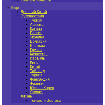
Еще
Древний Китай
Путешествия
Туризм
Африка
Кавказ
Россия
Украина
Болгария
Вьетнам
Грузия
Казахстан
Израиль
Кипр
Китай
Тайланд
Турция
Финляндия
Франция
Южная Корея
Япония
Жизнь
Тонкости Востока