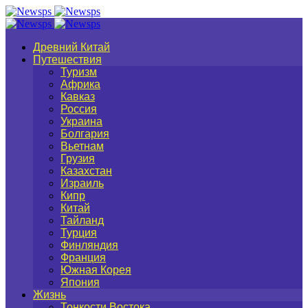
Древний Китай
Путешествия
Туризм
Африка
Кавказ
Россия
Украина
Болгария
Вьетнам
Грузия
Казахстан
Израиль
Кипр
Китай
Тайланд
Турция
Финляндия
Франция
Южная Корея
Япония
Жизнь
Тонкости Востока