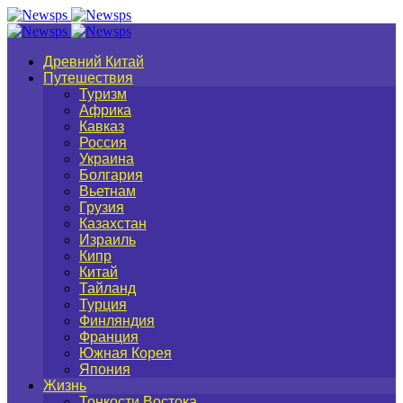
Древний Китай
Путешествия
Туризм
Африка
Кавказ
Россия
Украина
Болгария
Вьетнам
Грузия
Казахстан
Израиль
Кипр
Китай
Тайланд
Турция
Финляндия
Франция
Южная Корея
Япония
Жизнь
Тонкости Востока