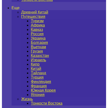
Еще
Древний Китай
Путешествия
Туризм
Африка
Кавказ
Россия
Украина
Болгария
Вьетнам
Грузия
Казахстан
Израиль
Кипр
Китай
Тайланд
Турция
Финляндия
Франция
Южная Корея
Япония
Жизнь
Тонкости Востока