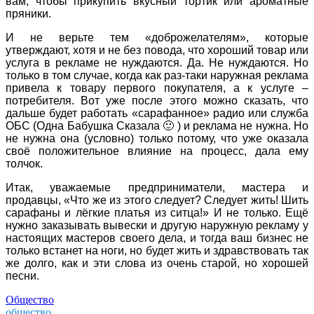
вам, чтобы прикупить вкусный тортик или ароматные
пряники.
И не верьте тем «доброжелателям», которые
утверждают, хотя и не без повода, что хороший товар или
услуга в рекламе не нуждаются. Да. Не нуждаются. Но
только в том случае, когда как раз-таки наружная реклама
привела к товару первого покупателя, а к услуге –
потребителя. Вот уже после этого можно сказать, что
дальше будет работать «сарафанное» радио или служба
ОБС (Одна Бабушка Сказала 🙂 ) и реклама не нужна. Но
не нужна она (условно) только потому, что уже оказала
своё положительное влияние на процесс, дала ему
толчок.
Итак, уважаемые предприниматели, мастера и
продавцы, «Что же из этого следует? Следует жить! Шить
сарафаны и лёгкие платья из ситца!» И не только. Ещё
нужно заказывать вывески и другую наружную рекламу у
настоящих мастеров своего дела, и тогда ваш бизнес не
только встанет на ноги, но будет жить и здравствовать так
же долго, как и эти слова из очень старой, но хорошей
песни.
Общество
общество