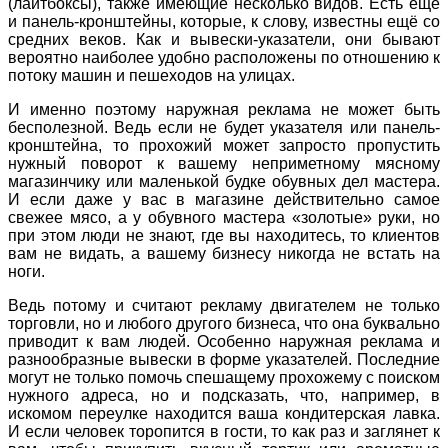
(лайтбоксы), также имеющие несколько видов. Есть ещё
и панель-кронштейны, которые, к слову, известны ещё со
средних веков. Как и вывески-указатели, они бывают
вероятно наиболее удобно расположены по отношению к
потоку машин и пешеходов на улицах.
И именно поэтому наружная реклама не может быть
бесполезной. Ведь если не будет указателя или панель-
кронштейна, то прохожий может запросто пропустить
нужный поворот к вашему неприметному мясному
магазинчику или маленькой будке обувных дел мастера.
И если даже у вас в магазине действительно самое
свежее мясо, а у обувного мастера «золотые» руки, но
при этом люди не знают, где вы находитесь, то клиентов
вам не видать, а вашему бизнесу никогда не встать на
ноги.
Ведь потому и считают рекламу двигателем не только
торговли, но и любого другого бизнеса, что она буквально
приводит к вам людей. Особенно наружная реклама и
разнообразные вывески в форме указателей. Последние
могут не только помочь спешащему прохожему с поиском
нужного адреса, но и подсказать, что, например, в
искомом переулке находится ваша кондитерская лавка.
И если человек торопится в гости, то как раз и заглянет к