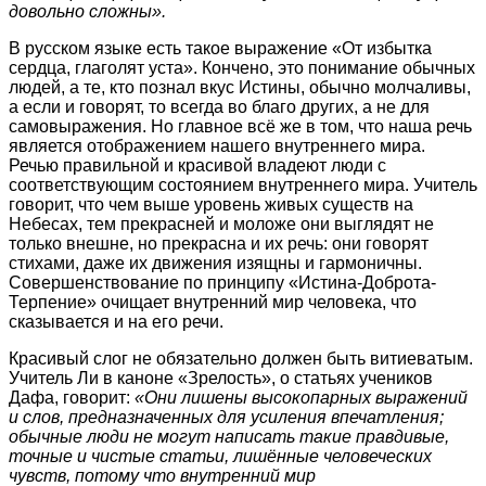
довольно сложны».
В русском языке есть такое выражение «От избытка
сердца, глаголят уста». Кончено, это понимание обычных
людей, а те, кто познал вкус Истины, обычно молчаливы,
а если и говорят, то всегда во благо других, а не для
самовыражения. Но главное всё же в том, что наша речь
является отображением нашего внутреннего мира.
Речью правильной и красивой владеют люди с
соответствующим состоянием внутреннего мира. Учитель
говорит, что чем выше уровень живых существ на
Небесах, тем прекрасней и моложе они выглядят не
только внешне, но прекрасна и их речь: они говорят
стихами, даже их движения изящны и гармоничны.
Совершенствование по принципу «Истина-Доброта-
Терпение» очищает внутренний мир человека, что
сказывается и на его речи.
Красивый слог не обязательно должен быть витиеватым.
Учитель Ли в каноне «Зрелость», о статьях учеников
Дафа, говорит:
«Они лишены высокопарных выражений
и слов, предназначенных для усиления впечатления;
обычные люди не могут написать такие правдивые,
точные и чистые статьи, лишённые человеческих
чувств, потому что внутренний мир