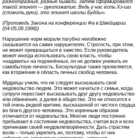
разнообразные, разные бывали. Затем сформировался
такой этикет — рукопожатие. Ведь у нас есть Хэ-ши
(сложить руки), это этикет школы Будды».
(Проповедь Закона на конференции Фа в Швейцарии
(04-05.09.1998))
Нарушение норм морали пагубно неизбежно
сказывается на самих нарушителях. Строгость, при этом,
не может превращаться в хамство. Если руководитель
может иногда использовать свою власть, чтобы
«надавить» на подчинённых, он не должен унижать их
самобытную личность. Бескультурье также проявляется,
как вторжение в область личных свобод человека.
Мудрецы учили, что не следует высказывать своё
недовольство людям. Это может начаться с семьи, когда
супруги перестают высказывать друг другу недовольство
или обвинения, а далее в обществе. Это не относится к
той очень редкой критике, высказанной от чистого сердца
во благо другого человека. Это коренным образом
отличается от недовольства. Многие люди постоянно
пребывают в состоянии недовольства, считая вся и всех
причинами своей неудовлетворённости. Дать страстям
волю – только укрепить их, поэтому, чтобы от них