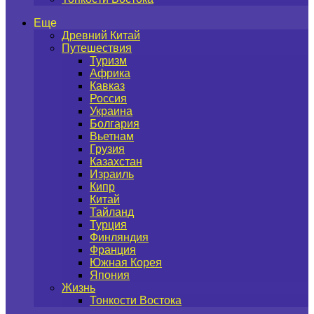
Еще
Древний Китай
Путешествия
Туризм
Африка
Кавказ
Россия
Украина
Болгария
Вьетнам
Грузия
Казахстан
Израиль
Кипр
Китай
Тайланд
Турция
Финляндия
Франция
Южная Корея
Япония
Жизнь
Тонкости Востока