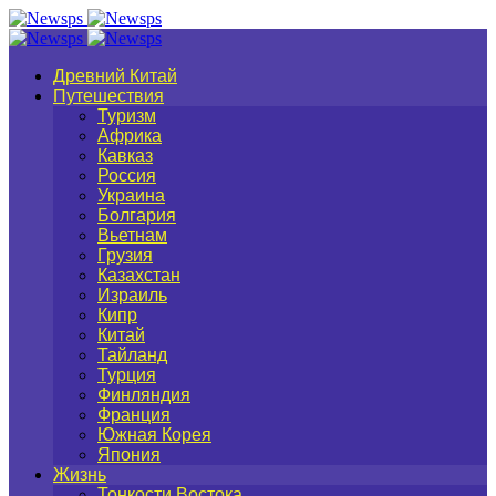
Древний Китай
Путешествия
Туризм
Африка
Кавказ
Россия
Украина
Болгария
Вьетнам
Грузия
Казахстан
Израиль
Кипр
Китай
Тайланд
Турция
Финляндия
Франция
Южная Корея
Япония
Жизнь
Тонкости Востока