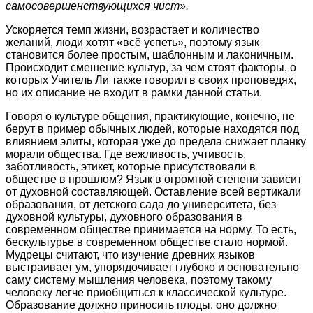
самосовершенствующихся чист».
Ускоряется темп жизни, возрастает и количество
желаний, люди хотят «всё успеть», поэтому язык
становится более простым, шаблонным и лаконичным.
Происходит смешение культур, за чем стоят факторы, о
которых Учитель Ли также говорил в своих проповедях,
но их описание не входит в рамки данной статьи.
Говоря о культуре общения, практикующие, конечно, не
берут в пример обычных людей, которые находятся под
влиянием элиты, которая уже до предела снижает планку
морали общества. Где вежливость, учтивость,
заботливость, этикет, которые присутствовали в
обществе в прошлом? Язык в огромной степени зависит
от духовной составляющей. Оставление всей вертикали
образования, от детского сада до университета, без
духовной культуры, духовного образования в
современном обществе принимается на норму. То есть,
бескультурье в современном обществе стало нормой.
Мудрецы считают, что изучение древних языков
выстраивает ум, упорядочивает глубоко и основательно
саму систему мышления человека, поэтому такому
человеку легче приобщиться к классической культуре.
Образование должно приносить плоды, оно должно