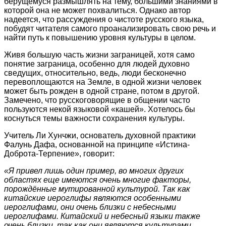
берущемуся размышлять на тему, большими знаниями в
которой она не может похвалиться. Однако автор
надеется, что рассуждения о чистоте русского языка,
побудят читателя самого проанализировать свою речь и
найти путь к повышению уровня культуры в целом.
Живя большую часть жизни заграницей, хотя само
понятие заграница, особенно для людей духовно
сведущих, относительно, ведь, люди бесконечно
перевоплощаются на Земле, в одной жизни человек
может быть рожден в одной стране, потом в другой.
Замечено, что русскоговорящие в общении часто
пользуются некой языковой «кашей». Хотелось бы
коснуться темы важности сохранения культуры.
Учитель Ли Хунчжи, основатель духовной практики
Фалунь Дафа, основанной на принципе «Истина-
Доброта-Терпение», говорит:
«Я привел лишь один пример, во многих других
областях еще имеются очень многие факторы,
порождённые мутированной культурой. Так как
китайские иероглифы являются особенными
иероглифами, они очень близки с небесными
иероглифами. Китайский и небесный языки также
очень близки, так как они являются культурами,