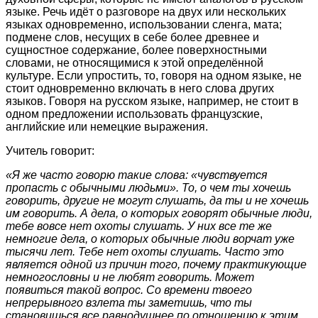
языке. Речь идёт о разговоре на двух или нескольких
языках одновременно, использовании сленга, мата;
подмене слов, несущих в себе более древнее и
сущностное содержание, более поверхностными
словами, не относящимися к этой определённой
культуре. Если упростить, то, говоря на одном языке, не
стоит одновременно включать в него слова других
языков. Говоря на русском языке, например, не стоит в
одном предложении использовать французские,
английские или немецкие выражения.
Учитель говорит:
«Я же часто говорю такие слова: «чувствуется
пропасть с обычными людьми». То, о чем ты хочешь
говорить, другие не могут слушать, да ты и не хочешь
им говорить. А дела, о которых говорят обычные люди,
тебе вовсе нет охоты слушать. У них все те же
немногие дела, о которых обычные люди ворчат уже
тысячи лет. Тебе нет охоты слушать. Часто это
является одной из причин того, почему практикующие
немногословны и не любят говорить. Может
появиться такой вопрос. Со времени твоего
непрерывного взлета ты заметишь, что ты
становишься все равнодушнее по отношению к этим