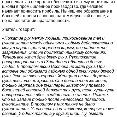
просвещать, а не просто обеспечить систему перехода из
школы в промышленное производство, где человек
начинает приносить прибыль. Нынешнее образование в
большей степени основано на коммерческой основе, а
не на воспитании нравственности.
Учитель говорит:
«Пожатие рук между людьми, прикосновение тел и
рукопожатие между обычными людьми действительно
могут играть роль передачи кармы, по крайне мере,
загрязнения. Это не подлежит никакому сомнению.
Теперь все жмут друг другу руки. Рукопожатие
распространилось из Западного общества белых
людей. В прошлом люди Востока не жали руки. При
встрече они обнимали ладонью одной руки кулак другой
руки. Это же очень хорошо. Женщина не так держала
руки, ведь это не красиво. Она делала тот же жест,
только держала обе руки перед животом у правого
бока: перед встречей держит так руки, тело чуть-чуть
поворачивается вбок, сгибая ноги в коленях. Похоже,
что на Западе только после Ренессанса появилось
рукопожатие. В прошлом у них также не было
рукопожатия. У них есть свои этикеты, которые тоже
разные. У одних такой, а у других иной. Ну, бывали