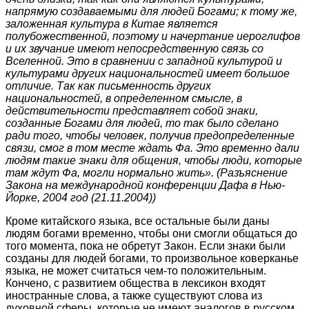
напрямую создаваемыми для людей Богами; к тому же,
заложенная культура в Китае является
полубожественной, поэтому и начертание иероглифов
и их звучание имеют непосредственную связь со
Вселенной. Это в сравнении с западной культурой и
культурами других национальностей имеет большое
отличие. Так как письменность других
национальностей, в определенном смысле, в
действительности представляет собой знаки,
созданные Богами для людей, то так было сделано
ради того, чтобы человек, получив предопределенные
связи, смог в том месте ждать Фа. Это временно дали
людям такие знаки для общения, чтобы люди, которые
там ждут Фа, могли нормально жить». (Разъяснение
Закона на международной конференции Дафа в Нью-
Йорке, 2004 год (21.11.2004))
Кроме китайского языка, все остальные были даны
людям богами временно, чтобы они смогли общаться до
того момента, пока не обретут Закон. Если знаки были
созданы для людей богами, то произвольное коверканье
языка, не может считаться чем-то положительным.
Кончено, с развитием общества в лексикон входят
иностранные слова, а также существуют слова из
духовной сферы, которые не имеют аналогов в русском