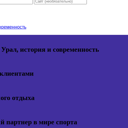
овременность
 Урал, история и современность
 клиентами
ного отдыха
 партнер в мире спорта