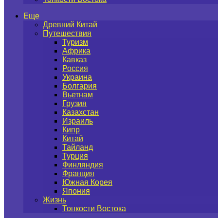
Еще
Древний Китай
Путешествия
Туризм
Африка
Кавказ
Россия
Украина
Болгария
Вьетнам
Грузия
Казахстан
Израиль
Кипр
Китай
Тайланд
Турция
Финляндия
Франция
Южная Корея
Япония
Жизнь
Тонкости Востока