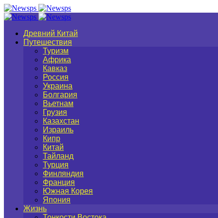
Древний Китай
Путешествия
Туризм
Африка
Кавказ
Россия
Украина
Болгария
Вьетнам
Грузия
Казахстан
Израиль
Кипр
Китай
Тайланд
Турция
Финляндия
Франция
Южная Корея
Япония
Жизнь
Тонкости Востока