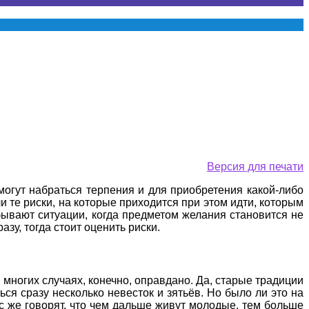
Версия для печати
могут набраться терпения и для приобретения какой-либо
ли те риски, на которые приходится при этом идти, которым
бывают ситуации, когда предметом желания становится не
азу, тогда стоит оценить риски.
 многих случаях, конечно, оправдано. Да, старые традиции
ся сразу несколько невесток и зятьёв. Но было ли это на
с же говорят, что чем дальше живут молодые, тем больше