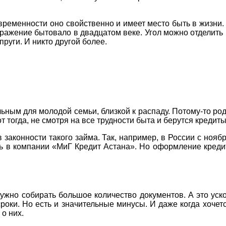
временности оно свойственно и имеет место быть в жизни. 
ражение бытовало в двадцатом веке. Угол можно отделить 
руги. И никто другой более.
ьным для молодой семьи, близкой к распаду. Потому-то роди
от тогда, не смотря на все трудности быта и берутся кредит
в законности такого займа. Так, например, в России с но
ь в компании «МиГ Кредит Астана». Но оформление кредит
нужно собирать большое количество документов. А это ус
оки. Но есть и значительные минусы. И даже когда хочетс
о них.