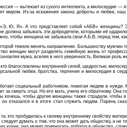
грессия — вытекает из сухого интеллекта, а милосердие — 
дят миром. Из-за искажения закона доброты и любви, наш
е «Э, Ю, Я». А что представляет собой «АБВ» женщины?
 не должна забывать эти добродетели, которыми её одарил
жно, чтобы женщина не забывала свои А.Б.В, перед тем, как
торой тяжело менять направление. Большинству мужчин тя
ство женщин могут разделять семейную жизнь от професси
охновляя мужа, вселяя в него уверенность. Великая роль 
 кто благословлены внутренней силой, щедростью, милосе
рсальной любви, братства, терпения и милосердия в серд
отает социальный работником, помогая людям в нужде. К
тит за смерть отца. Но его мать, учила его обратному. Она 
ты хочешь, чтобы другие женщины также страдали, чтобы в
о он отказался и в итоге стал служить людям. Парень с
о та, кто пробудилась к своему внутреннему свойству матер
едует думать о том, что она может дать обществу, а не то,
х кухни, она может привносить доброту в общество, служ