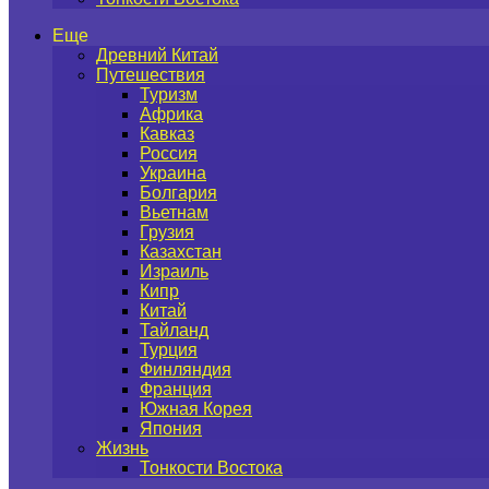
Еще
Древний Китай
Путешествия
Туризм
Африка
Кавказ
Россия
Украина
Болгария
Вьетнам
Грузия
Казахстан
Израиль
Кипр
Китай
Тайланд
Турция
Финляндия
Франция
Южная Корея
Япония
Жизнь
Тонкости Востока