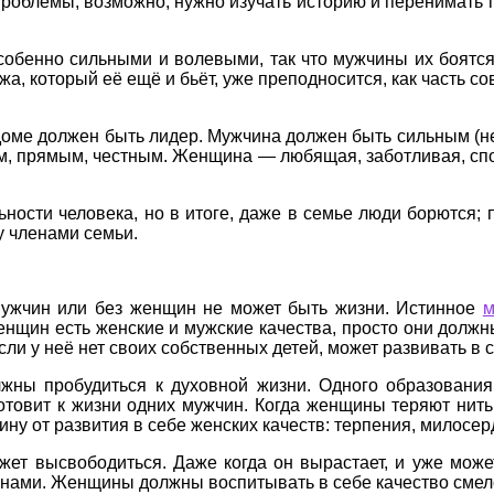
проблемы, возможно, нужно изучать историю и перенимать 
собенно сильными и волевыми, так что мужчины их боятс
а, который её ещё и бьёт, уже преподносится, как часть
 доме должен быть лидер. Мужчина должен быть сильным (н
ым, прямым, честным. Женщина — любящая, заботливая, спо
ности человека, но в итоге, даже в семье люди борются;
у членами семьи.
мужчин или без женщин не может быть жизни. Истинное
м
женщин есть женские и мужские качества, просто они до
и у неё нет своих собственных детей, может развивать в с
лжны пробудиться к духовной жизни. Одного образовани
готовит к жизни одних мужчин. Когда женщины теряют нит
ну от развития в себе женских качеств: терпения, милосер
ожет высвободиться. Даже когда он вырастает, и уже мож
щинами. Женщины должны воспитывать в себе качество смел