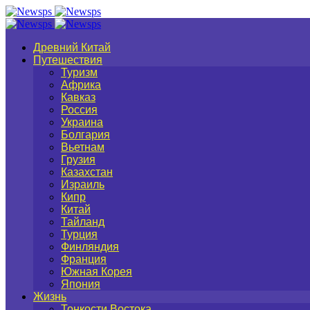
Древний Китай
Путешествия
Туризм
Африка
Кавказ
Россия
Украина
Болгария
Вьетнам
Грузия
Казахстан
Израиль
Кипр
Китай
Тайланд
Турция
Финляндия
Франция
Южная Корея
Япония
Жизнь
Тонкости Востока