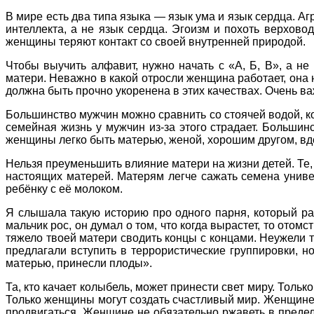
В мире есть два типа языка — язык ума и язык сердца. А
интеллекта, а не язык сердца. Эгоизм и похоть верхово
женщины теряют контакт со своей внутренней природой.
Чтобы выучить алфавит, нужно начать с «А, Б, В», а н
матери. Неважно в какой отросли женщина работает, она
должна быть прочно укоренена в этих качествах. Очень ва
Большинство мужчин можно сравнить со стоячей водой, ко
семейная жизнь у мужчин из-за этого страдает. Большин
женщины легко быть матерью, женой, хорошим другом, вд
Нельзя преуменьшить влияние матери на жизни детей. Те,
настоящих матерей. Матерям легче сажать семена униве
ребёнку с её молоком.
Я слышала такую историю про одного парня, который раб
мальчик рос, он думал о том, что когда вырастет, то отомс
тяжело твоей матери сводить концы с концами. Неужели 
предлагали вступить в террористические группировки, н
матерью, принесли плоды».
Та, кто качает колыбель, может принести свет миру. Тольк
Только женщины могут создать счастливый мир. Женщине сл
продвигаться. Женщине не обязательно ржаветь в предела