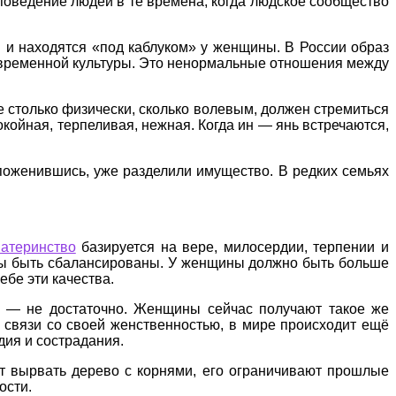
поведение людей в те времена, когда людское сообщество
я и находятся «под каблуком» у женщины. В России образ
 современной культуры. Это ненормальные отношения между
е столько физически, сколько волевым, должен стремиться
койная, терпеливая, нежная. Когда ин — янь встречаются,
 поженившись, уже разделили имущество. В редких семьях
атеринство
базируется на вере, милосердии, терпении и
лжны быть сбалансированы. У женщины должно быть больше
ебе эти качества.
я — не достаточно. Женщины сейчас получают такое же
ь связи со своей женственностью, в мире происходит ещё
дия и сострадания.
ет вырвать дерево с корнями, его ограничивают прошлые
ости.