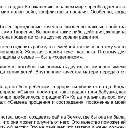
язык сердца. К сожалению, в нашем мире преобладает язык
 мир полон войн, конфликтов и насилия. Особенно, когда
 Это ее врожденные качества, жизненно важные свойства
о само Творение. Выполняя какие либо действия, женщина
 она продвигается на другие уровни развития.
жело отделить работу от семейной жизни, и поэтому часто
ональной. Женская энергия течёт, как река. Поэтому для
женщины в семье — быть «советником».
рдием и способностью понимать других, несомненно, имели
ца своих детей. Внутренние качества матери передаются
огда он был ребёнком, террористы убили его отца. Когда
говорила: «Сынок, посмотри, как страдает твоя бабушка, как
 мире прибавилось страданий?» Когда мальчик вырос, ему
казал: «Семена прощения и сострадания, посаженные моей
инства, может создавать рай на Земле, где бы она ни была.
 что она может получить от него. Это качество поможет ей
ить обществу. Это не означает, что матери и жены должны