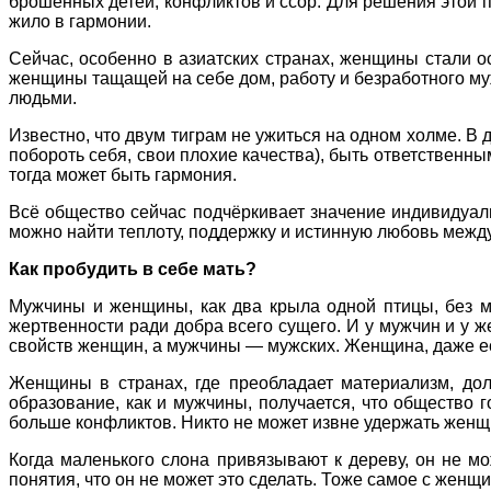
брошенных детей, конфликтов и ссор. Для решения этой 
жило в гармонии.
Сейчас, особенно в азиатских странах, женщины стали о
женщины тащащей на себе дом, работу и безработного муж
людьми.
Известно, что двум тиграм не ужиться на одном холме. В
побороть себя, свои плохие качества), быть ответственн
тогда может быть гармония.
Всё общество сейчас подчёркивает значение индивидуаль
можно найти теплоту, поддержку и истинную любовь межд
Как пробудить в себе мать?
Мужчины и женщины, как два крыла одной птицы, без 
жертвенности ради добра всего сущего. И у мужчин и у 
свойств женщин, а мужчины — мужских. Женщина, даже есл
Женщины в странах, где преобладает материализм, до
образование, как и мужчины, получается, что общество 
больше конфликтов. Никто не может извне удержать женщи
Когда маленького слона привязывают к дереву, он не м
понятия, что он не может это сделать. Тоже самое с жен