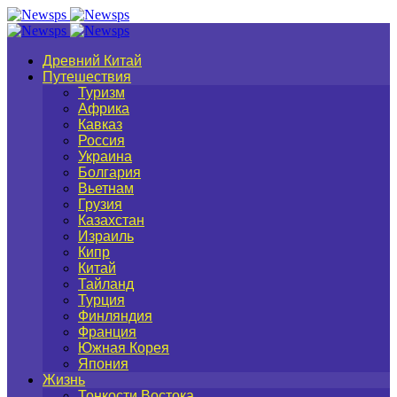
Древний Китай
Путешествия
Туризм
Африка
Кавказ
Россия
Украина
Болгария
Вьетнам
Грузия
Казахстан
Израиль
Кипр
Китай
Тайланд
Турция
Финляндия
Франция
Южная Корея
Япония
Жизнь
Тонкости Востока