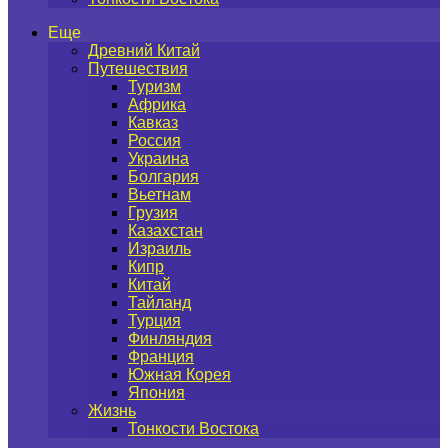
Еще
Древний Китай
Путешествия
Туризм
Африка
Кавказ
Россия
Украина
Болгария
Вьетнам
Грузия
Казахстан
Израиль
Кипр
Китай
Тайланд
Турция
Финляндия
Франция
Южная Корея
Япония
Жизнь
Тонкости Востока