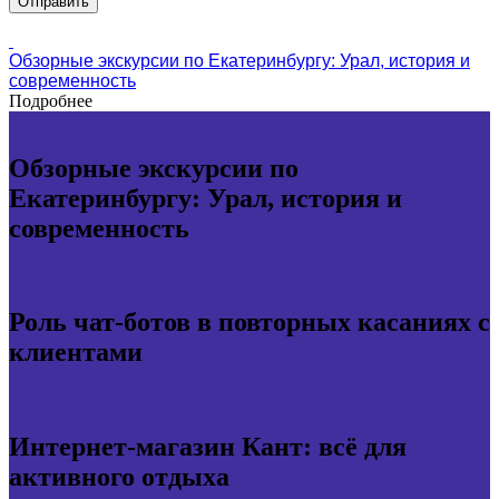
Обзорные экскурсии по Екатеринбургу: Урал, история и
современность
Подробнее
Обзорные экскурсии по
Екатеринбургу: Урал, история и
современность
Роль чат-ботов в повторных касаниях с
клиентами
Интернет-магазин Кант: всё для
активного отдыха