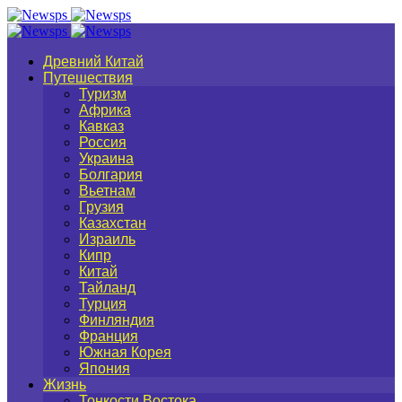
Древний Китай
Путешествия
Туризм
Африка
Кавказ
Россия
Украина
Болгария
Вьетнам
Грузия
Казахстан
Израиль
Кипр
Китай
Тайланд
Турция
Финляндия
Франция
Южная Корея
Япония
Жизнь
Тонкости Востока