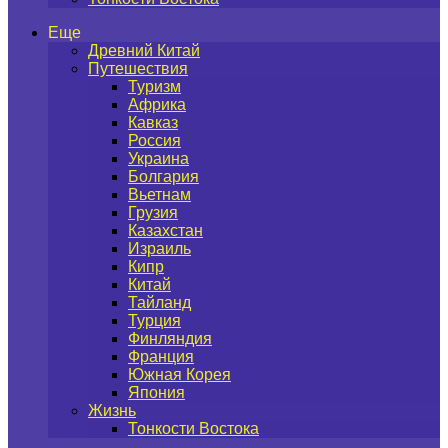
Еще
Древний Китай
Путешествия
Туризм
Африка
Кавказ
Россия
Украина
Болгария
Вьетнам
Грузия
Казахстан
Израиль
Кипр
Китай
Тайланд
Турция
Финляндия
Франция
Южная Корея
Япония
Жизнь
Тонкости Востока