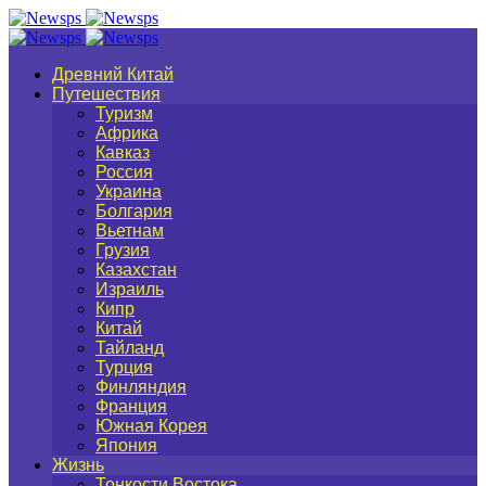
Древний Китай
Путешествия
Туризм
Африка
Кавказ
Россия
Украина
Болгария
Вьетнам
Грузия
Казахстан
Израиль
Кипр
Китай
Тайланд
Турция
Финляндия
Франция
Южная Корея
Япония
Жизнь
Тонкости Востока