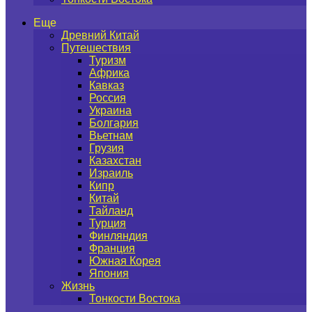
Еще
Древний Китай
Путешествия
Туризм
Африка
Кавказ
Россия
Украина
Болгария
Вьетнам
Грузия
Казахстан
Израиль
Кипр
Китай
Тайланд
Турция
Финляндия
Франция
Южная Корея
Япония
Жизнь
Тонкости Востока