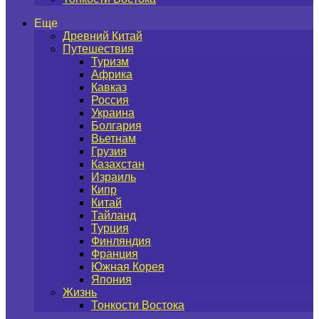
Еще
Древний Китай
Путешествия
Туризм
Африка
Кавказ
Россия
Украина
Болгария
Вьетнам
Грузия
Казахстан
Израиль
Кипр
Китай
Тайланд
Турция
Финляндия
Франция
Южная Корея
Япония
Жизнь
Тонкости Востока