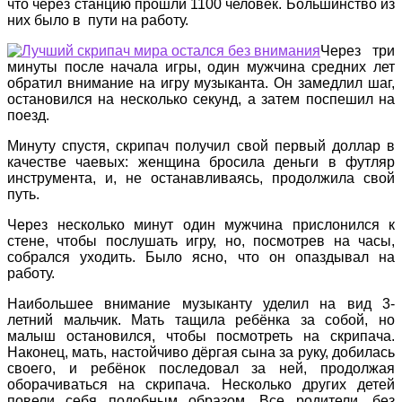
что через станцию прошли 1100 человек. Большинство из
них было в пути на работу.
Через три
минуты после начала игры, один мужчина средних лет
обратил внимание на игру музыканта. Он замедлил шаг,
остановился на несколько секунд, а затем поспешил на
поезд.
Минуту спустя, скрипач получил свой первый доллар в
качестве чаевых: женщина бросила деньги в футляр
инструмента, и, не останавливаясь, продолжила свой
путь.
Через несколько минут один мужчина прислонился к
стене, чтобы послушать игру, но, посмотрев на часы,
собрался уходить. Было ясно, что он опаздывал на
работу.
Наибольшее внимание музыканту уделил на вид 3-
летний мальчик. Мать тащила ребёнка за собой, но
малыш остановился, чтобы посмотреть на скрипача.
Наконец, мать, настойчиво дёргая сына за руку, добилась
своего, и ребёнок последовал за ней, продолжая
оборачиваться на скрипача. Несколько других детей
повели себя подобным образом. Все родители, без