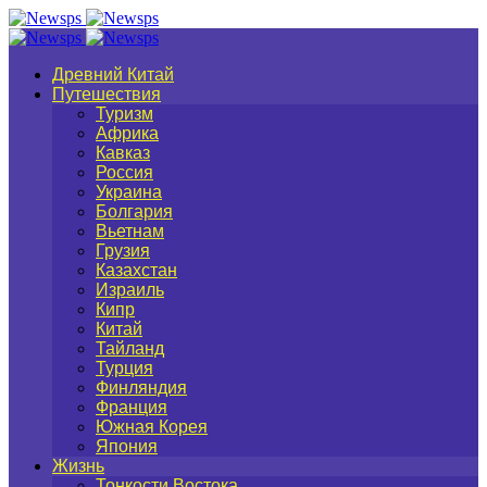
Древний Китай
Путешествия
Туризм
Африка
Кавказ
Россия
Украина
Болгария
Вьетнам
Грузия
Казахстан
Израиль
Кипр
Китай
Тайланд
Турция
Финляндия
Франция
Южная Корея
Япония
Жизнь
Тонкости Востока