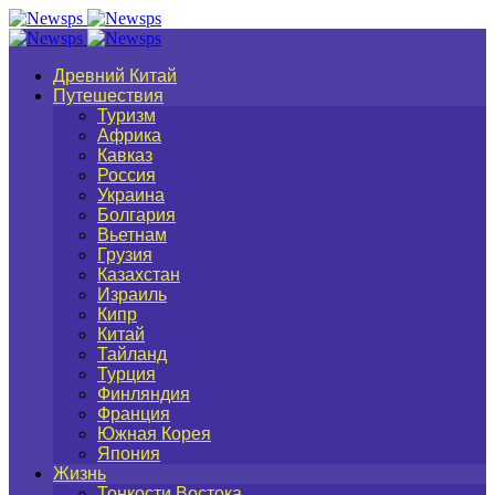
Древний Китай
Путешествия
Туризм
Африка
Кавказ
Россия
Украина
Болгария
Вьетнам
Грузия
Казахстан
Израиль
Кипр
Китай
Тайланд
Турция
Финляндия
Франция
Южная Корея
Япония
Жизнь
Тонкости Востока