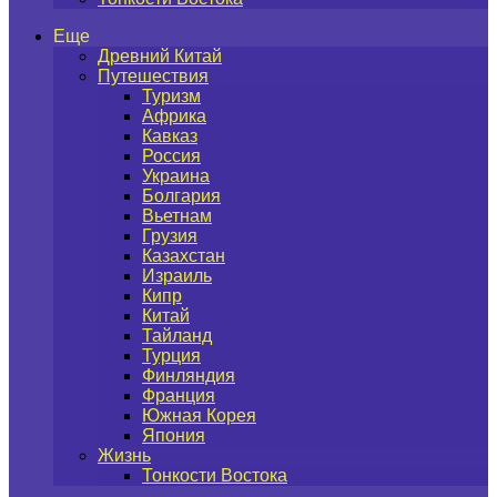
Еще
Древний Китай
Путешествия
Туризм
Африка
Кавказ
Россия
Украина
Болгария
Вьетнам
Грузия
Казахстан
Израиль
Кипр
Китай
Тайланд
Турция
Финляндия
Франция
Южная Корея
Япония
Жизнь
Тонкости Востока