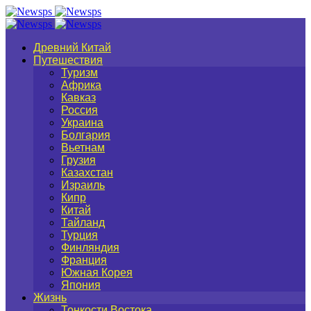
Древний Китай
Путешествия
Туризм
Африка
Кавказ
Россия
Украина
Болгария
Вьетнам
Грузия
Казахстан
Израиль
Кипр
Китай
Тайланд
Турция
Финляндия
Франция
Южная Корея
Япония
Жизнь
Тонкости Востока