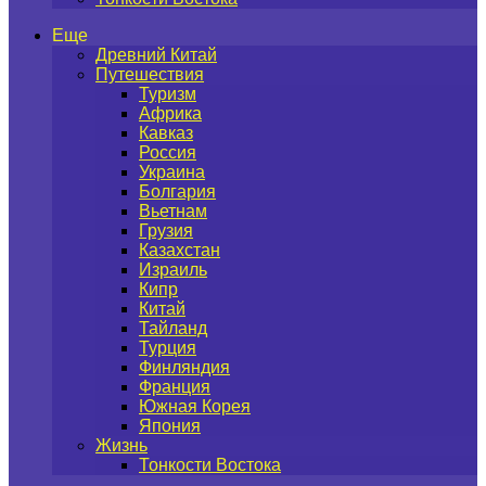
Еще
Древний Китай
Путешествия
Туризм
Африка
Кавказ
Россия
Украина
Болгария
Вьетнам
Грузия
Казахстан
Израиль
Кипр
Китай
Тайланд
Турция
Финляндия
Франция
Южная Корея
Япония
Жизнь
Тонкости Востока