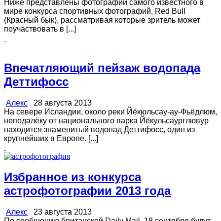
Ниже представлены фотографии самого известного в
мире конкурса спортивных фотографий, Red Bull
(Красный бык), рассматривая которые зритель может
поучаствовать в [...]
Впечатляющий пейзаж водопада
Деттифосс
Алекс
28 августа 2013
На севере Исландии, около реки Йёкюльсау-ау-Фьёдлюм,
неподалёку от национального парка Йёкульсаурглювур
находится знаменитый водопад Деттифосс, один из
крупнейших в Европе. [...]
Избранное из конкурса
астрофотографии 2013 года
Алекс
23 августа 2013
По сообщению британской Daily Mail, 18 сентября будут