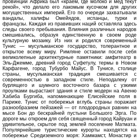
провинции Африка был «краем, где молоко и мед текут
рекой», что делало его лакомым кусочком для других
могущественных империй. Его по очереди захватывали
вандалы, халифы Омейядов, испанцы, турки и
французы. Каждая из правивших наций оставляла здесь
следы своего пребывания. Влияния различных народов
смешивались, образуя единственную в своем роде
культурную мозаику. Из них и родился современный
Тунис — мусульманское государство, толерантное и
открытое всему миру. Римляне оставили после себя
великолепные архитектурные памятники: амфитеатр в
Эль-Джемме, древний город Суфетулу, термы в Новом
Карфагене, город Тубурбо Майус. В Тунисе, столице
страны, мусульманская традиция смешивается с
современностью в западном стиле. Неподалеку от
бурлящего и шумного восточного базара с узкими
проулками вырастают здания и стиле модерн на Авеню
Хабиба Бургиба, напоминающие Елисейские поля в
Париже. Тунис от побережья вглубь страны поражает
разнообразием пейзажей — от плодородных равнин на
мысе Бон до бескрайней пустыни Большого Эрга. По
дороге мы откроем для себя священный город Кайруан и
удивительное, скрытое под землей поселение Матмата.
Популярнейшие туристические курорты находятся на
побережье Средиземного моря: Хаммамст, Монастир и