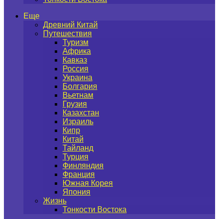
Еще
Древний Китай
Путешествия
Туризм
Африка
Кавказ
Россия
Украина
Болгария
Вьетнам
Грузия
Казахстан
Израиль
Кипр
Китай
Тайланд
Турция
Финляндия
Франция
Южная Корея
Япония
Жизнь
Тонкости Востока