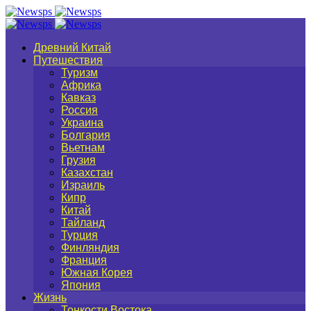
Древний Китай
Путешествия
Туризм
Африка
Кавказ
Россия
Украина
Болгария
Вьетнам
Грузия
Казахстан
Израиль
Кипр
Китай
Тайланд
Турция
Финляндия
Франция
Южная Корея
Япония
Жизнь
Тонкости Востока