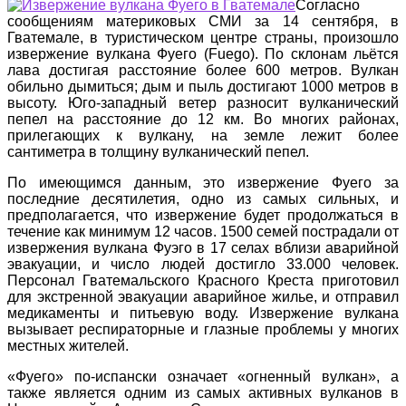
Согласно
сообщениям материковых СМИ за 14 сентября, в
Гватемале, в туристическом центре страны, произошло
извержение вулкана Фуего (Fuego). По склонам льётся
лава достигая расстояние более 600 метров. Вулкан
обильно дымиться; дым и пыль достигают 1000 метров в
высоту. Юго-западный ветер разносит вулканический
пепел на расстояние до 12 км. Во многих районах,
прилегающих к вулкану, на земле лежит более
сантиметра в толщину вулканический пепел.
По имеющимся данным, это извержение Фуего за
последние десятилетия, одно из самых сильных, и
предполагается, что извержение будет продолжаться в
течение как минимум 12 часов. 1500 семей пострадали от
извержения вулкана Фуэго в 17 селах вблизи аварийной
эвакуации, и число людей достигло 33.000 человек.
Персонал Гватемальского Красного Креста приготовил
для экстренной эвакуации аварийное жилье, и отправил
медикаменты и питьевую воду. Извержение вулкана
вызывает респираторные и глазные проблемы у многих
местных жителей.
«Фуего» по-испански означает «огненный вулкан», а
также является одним из самых активных вулканов в