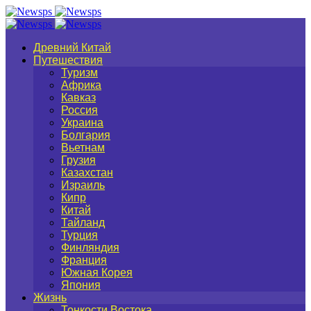
Древний Китай
Путешествия
Туризм
Африка
Кавказ
Россия
Украина
Болгария
Вьетнам
Грузия
Казахстан
Израиль
Кипр
Китай
Тайланд
Турция
Финляндия
Франция
Южная Корея
Япония
Жизнь
Тонкости Востока