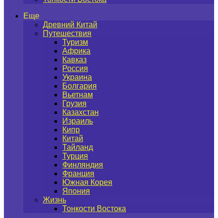
Еще
Древний Китай
Путешествия
Туризм
Африка
Кавказ
Россия
Украина
Болгария
Вьетнам
Грузия
Казахстан
Израиль
Кипр
Китай
Тайланд
Турция
Финляндия
Франция
Южная Корея
Япония
Жизнь
Тонкости Востока