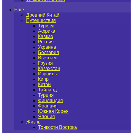
Еще
Древний Китай
Путешествия
Туризм
Африка
Кавказ
Россия
Украина
Болгария
Вьетнам
Грузия
Казахстан
Израиль
Кипр
Китай
Тайланд
Турция
Финляндия
Франция
Южная Корея
Япония
Жизнь
Тонкости Востока