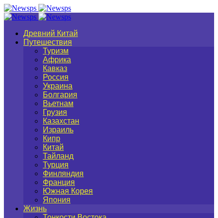
Древний Китай
Путешествия
Туризм
Африка
Кавказ
Россия
Украина
Болгария
Вьетнам
Грузия
Казахстан
Израиль
Кипр
Китай
Тайланд
Турция
Финляндия
Франция
Южная Корея
Япония
Жизнь
Тонкости Востока