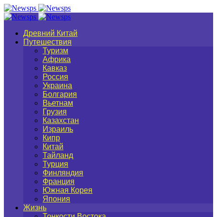
Древний Китай
Путешествия
Туризм
Африка
Кавказ
Россия
Украина
Болгария
Вьетнам
Грузия
Казахстан
Израиль
Кипр
Китай
Тайланд
Турция
Финляндия
Франция
Южная Корея
Япония
Жизнь
Тонкости Востока