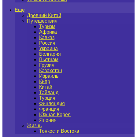
Еще
Древний Китай
Путешествия
Туризм
Африка
Кавказ
Россия
Украина
Болгария
Вьетнам
Грузия
Казахстан
Израиль
Кипр
Китай
Тайланд
Турция
Финляндия
Франция
Южная Корея
Япония
Жизнь
Тонкости Востока