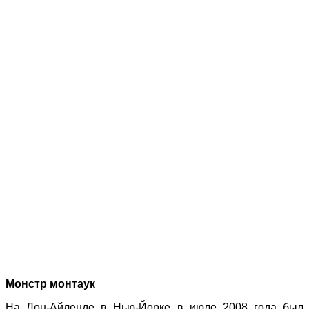
Монстр монтаук
На Лон-Айленде в Нью-Йорке в июле 2008 года был