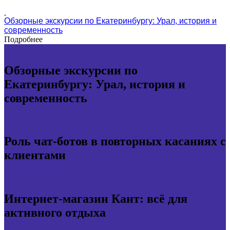
Обзорные экскурсии по Екатеринбургу: Урал, история и
современность
Подробнее
Обзорные экскурсии по
Екатеринбургу: Урал, история и
современность
Роль чат-ботов в повторных касаниях с
клиентами
Интернет-магазин Кант: всё для
активного отдыха