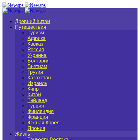
Древний Китай
Путешествия
Туризм
Африка
Кавказ
Россия
Украина
Болгария
Вьетнам
Грузия
Казахстан
Израиль
Кипр
Китай
Тайланд
Турция
Финляндия
Франция
Южная Корея
Япония
Жизнь
Тонкости Востока