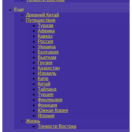
Еще
Древний Китай
Путешествия
Туризм
Африка
Кавказ
Россия
Украина
Болгария
Вьетнам
Грузия
Казахстан
Израиль
Кипр
Китай
Тайланд
Турция
Финляндия
Франция
Южная Корея
Япония
Жизнь
Тонкости Востока