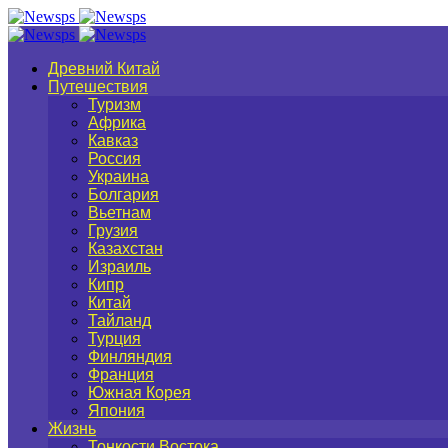
Древний Китай
Путешествия
Туризм
Африка
Кавказ
Россия
Украина
Болгария
Вьетнам
Грузия
Казахстан
Израиль
Кипр
Китай
Тайланд
Турция
Финляндия
Франция
Южная Корея
Япония
Жизнь
Тонкости Востока