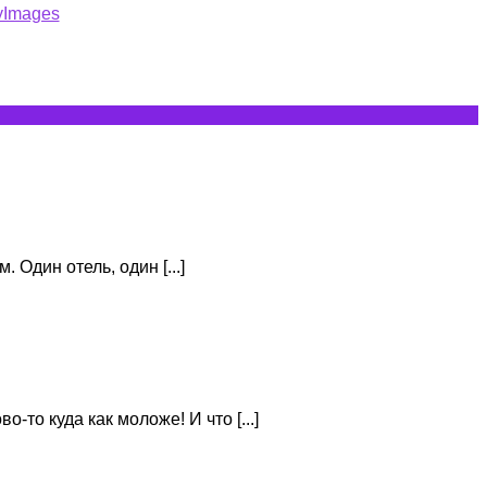
 Один отель, один [...]
то куда как моложе! И что [...]