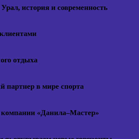
 Урал, история и современность
 клиентами
ного отдыха
 партнер в мире спорта
т компании «Данила–Мастер»
ья: открываем новые горизонты