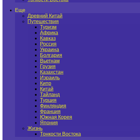
Еще
Древний Китай
Путешествия
Туризм
Африка
Кавказ
Россия
Украина
Болгария
Вьетнам
Грузия
Казахстан
Израиль
Кипр
Китай
Тайланд
Турция
Финляндия
Франция
Южная Корея
Япония
Жизнь
Тонкости Востока