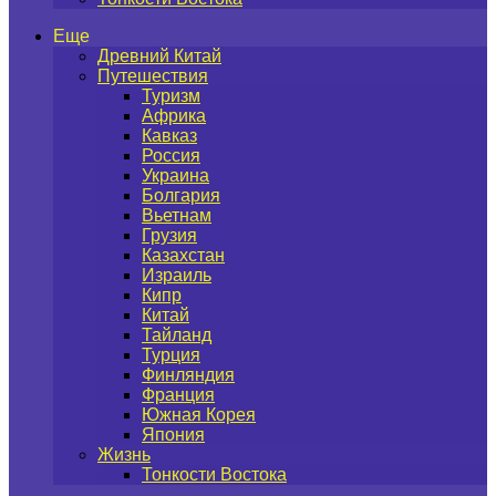
Еще
Древний Китай
Путешествия
Туризм
Африка
Кавказ
Россия
Украина
Болгария
Вьетнам
Грузия
Казахстан
Израиль
Кипр
Китай
Тайланд
Турция
Финляндия
Франция
Южная Корея
Япония
Жизнь
Тонкости Востока