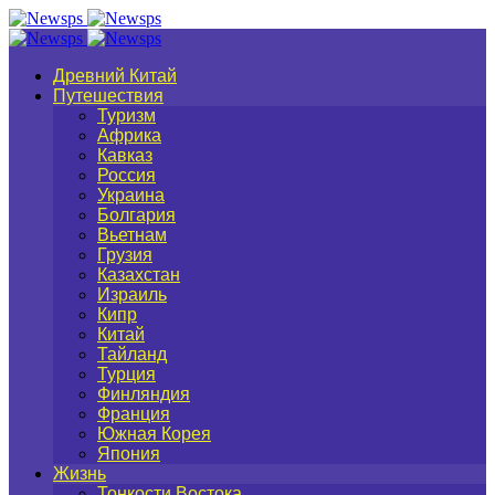
Древний Китай
Путешествия
Туризм
Африка
Кавказ
Россия
Украина
Болгария
Вьетнам
Грузия
Казахстан
Израиль
Кипр
Китай
Тайланд
Турция
Финляндия
Франция
Южная Корея
Япония
Жизнь
Тонкости Востока