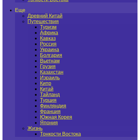
Еще
Древний Китай
Путешествия
Туризм
Африка
Кавказ
Россия
Украина
Болгария
Вьетнам
Грузия
Казахстан
Израиль
Кипр
Китай
Тайланд
Турция
Финляндия
Франция
Южная Корея
Япония
Жизнь
Тонкости Востока