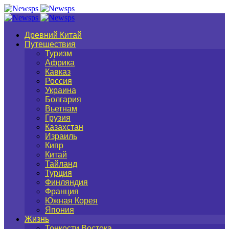
Древний Китай
Путешествия
Туризм
Африка
Кавказ
Россия
Украина
Болгария
Вьетнам
Грузия
Казахстан
Израиль
Кипр
Китай
Тайланд
Турция
Финляндия
Франция
Южная Корея
Япония
Жизнь
Тонкости Востока