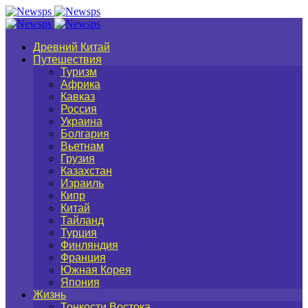
Древний Китай
Путешествия
Туризм
Африка
Кавказ
Россия
Украина
Болгария
Вьетнам
Грузия
Казахстан
Израиль
Кипр
Китай
Тайланд
Турция
Финляндия
Франция
Южная Корея
Япония
Жизнь
Тонкости Востока