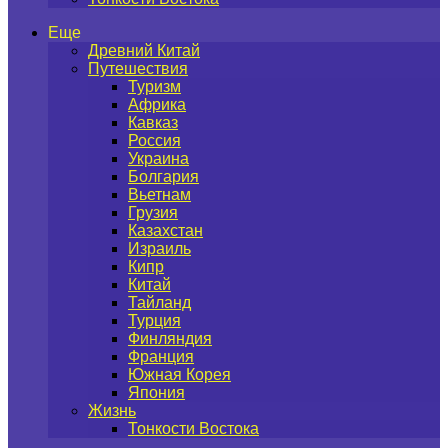
Еще
Древний Китай
Путешествия
Туризм
Африка
Кавказ
Россия
Украина
Болгария
Вьетнам
Грузия
Казахстан
Израиль
Кипр
Китай
Тайланд
Турция
Финляндия
Франция
Южная Корея
Япония
Жизнь
Тонкости Востока