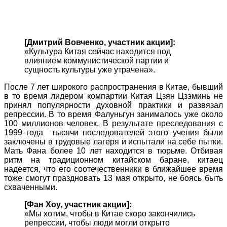
[Дмитрий Вовченко, участник акции]:
«Культура Китая сейчас находится под
влиянием коммунистической партии и
сущность культуры уже утрачена».
После 7 лет широкого распространения в Китае, бывший
в то время лидером компартии Китая Цзян Цзэминь не
принял популярности духовной практики и развязал
репрессии. В то время Фалуньгун занималось уже около
100 миллионов человек. В результате преследования с
1999 года тысячи последователей этого учения были
заключены в трудовые лагеря и испытали на себе пытки.
Мать Фана более 10 лет находится в тюрьме. Отбивая
ритм на традиционном китайском баране, китаец
надеется, что его соотечественники в ближайшее время
тоже смогут праздновать 13 мая открыто, не боясь быть
схваченными.
[Фан Хоу, участник акции]:
«Мы хотим, чтобы в Китае скоро закончились
репрессии, чтобы люди могли открыто