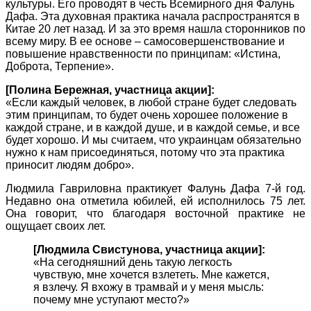
культуры. Его проводят в честь Всемирного дня Фалунь
Дафа. Эта духовная практика начала распространятся в
Китае 20 лет назад. И за это время нашла сторонников по
всему миру. В ее основе – самосовершенствование и
повышение нравственности по принципам: «Истина,
Доброта, Терпение».
[Полина Бережная, участница акции]:
«Если каждый человек, в любой стране будет следовать
этим принципам, то будет очень хорошее положение в
каждой стране, и в каждой душе, и в каждой семье, и все
будет хорошо. И мы считаем, что украинцам обязательно
нужно к нам присоединяться, потому что эта практика
приносит людям добро».
Людмила Гавриловна практикует Фалунь Дафа 7-й год.
Недавно она отметила юбилей, ей исполнилось 75 лет.
Она говорит, что благодаря восточной практике не
ощущает своих лет.
[Людмила Свистунова, участница акции]:
«На сегодняшний день такую легкость
чувствую, мне хочется взлететь. Мне кажется,
я взлечу. Я вхожу в трамвай и у меня мысль:
почему мне уступают место?»