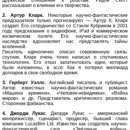
дружеское отношение к роботам. Ридли Скотт
рассказывает о влиянии его творчества.
2. Артур Кларк.
Некоторые научно-фантастические
предсказатели только прогнозируют — Артур К. Кларк
создает. Его сотрудничество со Стэнли Кубриком в 2001
году, предсказания о видеофоне, iPad и коммерческом
космическом полете. Его научно-фантастическое
наследство вдохновляет нас представлять тайны
вселенной.
Писатель единолично описал современную связь:
спутник. Кларк очень точно написал о спутниковых
технологиях. Его отказ запатентовать идеи, которые
были изложенны, в эссе: Как я потерял миллиард
долларов в свое свободное время.
3. Герберт Уэллс.
Английский писатель и публицист.
Автор известных научно-фантастических романов
«Машина времени», «Человек-невидимка», «Война
миров» и др. Представитель критического реализма.
Сторонник фабианства.
4. Джордж Лукас.
Джордж Лукас — американский
кинорежиссёр, сценарист, продюсер, бывший глава
компании Lucasfilm Ltd. Известен как создатель научно-
фантастической саги «Звёздные войны»,