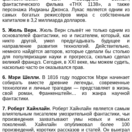
фантастического фильма «THX 1138», а также
персонажа Индианы Джонса. Лукас является одним из
самыx богатыx режиссёров мира c собственным
капиталом в 3,2 миллиарда долларов.
5. Жюль Верн.
Жюль Верн слывёт не только одним из
основателей фантастики, но и писателем, который, как
никто другой, умел предугадывать будущее и
направление развития технологий. Действительно,
немного найдётся авторов, которые сделали бы столько
для популяризации науки и прогресса, сколько сделал
великий француз. Сегодня, в XXI веке, мы можем судить,
насколько часто он оказывался прав.
6. Мэри Шелли.
В 1816 году подросток Мэри начинает
собирать вместе древние легенды, современные
технологии и личные трагедии — представляет в жизнь
свой роман, Франкенштейн… из жанра научной
фантастики.
7. Роберт Хайнлайн
. Роберт Хайнлайн является самым
влиятельным писателем умозрительной фантастики, чьи
произведения захватывают умы новых и новых
поколений. Хайнлайн опубликовал более 100
произведений, коротких рассказов и статей. Он выиграл