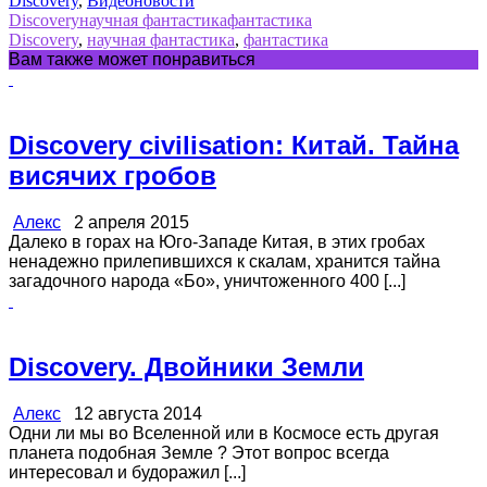
Discovery
,
Видеоновости
Discovery
научная фантастика
фантастика
Discovery
,
научная фантастика
,
фантастика
Вам также может понравиться
Discovery civilisation: Китай. Тайна
висячих гробов
Алекс
2 апреля 2015
Далеко в горах на Юго-Западе Китая, в этих гробах
ненадежно прилепившихся к скалам, хранится тайна
загадочного народа «Бо», уничтоженного 400 [...]
Discovery. Двойники Земли
Алекс
12 августа 2014
Одни ли мы во Вселенной или в Космосе есть другая
планета подобная Земле ? Этот вопрос всегда
интересовал и будоражил [...]