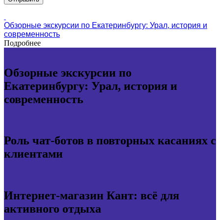
Обзорные экскурсии по Екатеринбургу: Урал, история и
современность
Подробнее
Обзорные экскурсии по
Екатеринбургу: Урал, история и
современность
Роль чат-ботов в повторных касаниях с
клиентами
Интернет-магазин Кант: всё для
активного отдыха