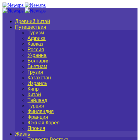
Древний Китай
Путешествия
Туризм
Африка
Кавказ
Россия
Украина
Болгария
Вьетнам
Грузия
Казахстан
Израиль
Кипр
Китай
Тайланд
Турция
Финляндия
Франция
Южная Корея
Япония
Жизнь
Тонкости Востока