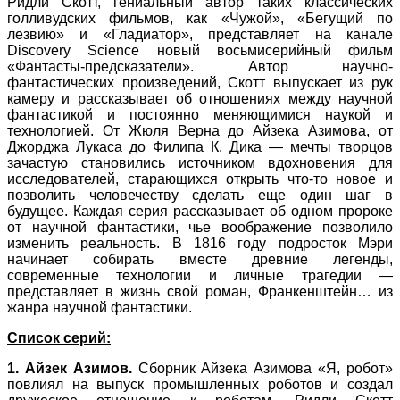
Ридли Скотт, гениальный автор таких классических
голливудских фильмов, как «Чужой», «Бегущий по
лезвию» и «Гладиатор», представляет на канале
Discovery Science новый восьмисерийный фильм
«Фантасты-предсказатели». Автор научно-
фантастических произведений, Скотт выпускает из рук
камеру и рассказывает об отношениях между научной
фантастикой и постоянно меняющимися наукой и
технологией. От Жюля Верна до Айзека Азимова, от
Джорджа Лукаса до Филипа К. Дика — мечты творцов
зачастую становились источником вдохновения для
исследователей, старающихся открыть что-то новое и
позволить человечеству сделать еще один шаг в
будущее. Каждая серия рассказывает об одном пророке
от научной фантастики, чье воображение позволило
изменить реальность. В 1816 году подросток Мэри
начинает собирать вместе древние легенды,
современные технологии и личные трагедии —
представляет в жизнь свой роман, Франкенштейн… из
жанра научной фантастики.
Список серий:
1.
Айзек Азимов.
Сборник Айзека Азимова «Я, робот»
повлиял на выпуск промышленных роботов и создал