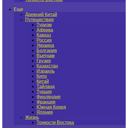
Еще
Древний Китай
Путешествия
Туризм
Африка
Кавказ
Россия
Украина
Болгария
Вьетнам
Грузия
Казахстан
Израиль
Кипр
Китай
Тайланд
Турция
Финляндия
Франция
Южная Корея
Япония
Жизнь
Тонкости Востока