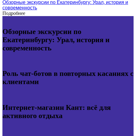
Обзорные экскурсии по Екатеринбургу: Урал, история и
современность
Подробнее
Обзорные экскурсии по
Екатеринбургу: Урал, история и
современность
Роль чат-ботов в повторных касаниях с
клиентами
Интернет-магазин Кант: всё для
активного отдыха