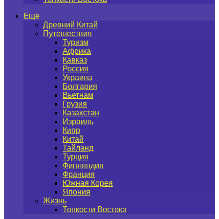
Еще
Древний Китай
Путешествия
Туризм
Африка
Кавказ
Россия
Украина
Болгария
Вьетнам
Грузия
Казахстан
Израиль
Кипр
Китай
Тайланд
Турция
Финляндия
Франция
Южная Корея
Япония
Жизнь
Тонкости Востока