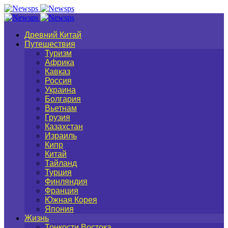
Древний Китай
Путешествия
Туризм
Африка
Кавказ
Россия
Украина
Болгария
Вьетнам
Грузия
Казахстан
Израиль
Кипр
Китай
Тайланд
Турция
Финляндия
Франция
Южная Корея
Япония
Жизнь
Тонкости Востока