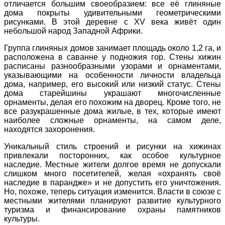
отличается большим своеобразием: все её глиняные
дома покрыты удивительными геометрическими
рисунками. В этой деревне с XV века живёт один
небольшой народ Западной Африки.
Группа глиняных домов занимает площадь около 1,2 га, и
расположена в саванне у подножия гор. Стены хижин
расписаны разнообразными узорами и орнаментами,
указывающими на особенности личности владельца
дома, например, его высокий или низкий статус. Стены
дома старейшины украшают многочисленные
орнаменты, делая его похожим на дворец. Кроме того, не
все разукрашенные дома жилые, в тех, которые имеют
наиболее сложные орнаменты, на самом деле,
находятся захоронения.
Уникальный стиль строений и рисунки на хижинах
привлекали посторонних, как особое культурное
наследие. Местные жители долгое время не допускали
слишком много посетителей, желая «охранять своё
наследие в парандже» и не допустить его уничтожения.
Но, похоже, теперь ситуация изменится. Власти в союзе с
местными жителями планируют развитие культурного
туризма и финансирование охраны памятников
культуры.